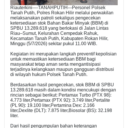
Riauterkini----TANAHPUTIH---Personel Polsek
Tanah Putih, Polres Rokan Hilir melalui perwakilan
melaksanakan patroli sekaligus pengecekan
ketersediaan stok Bahan Bakar Minyak (BBM) di
SPBU 13.289.618 yang berlokasi di Jalan Lintas
Riau–Sumut, Kelurahan Cempedak Rahuk,
Kecamatan Tanah Putih, Kabupaten Rokan Hilir,
Minggu (5/7/2026) sekitar pukul 11.00 WIB.
Kegiatan ini merupakan langkah preventif kepolisian
untuk memastikan ketersediaan BBM bagi
masyarakat tetap aman serta mengantisipasi
terjadinya kelangkaan maupun gangguan distribusi
di wilayah hukum Polsek Tanah Putih.
Berdasarkan hasil pengecekan, stok BBM di SPBU
13.289.618 masih dalam kondisi mencukupi dengan
rincian sebagai berikut: Pertamax Turbo (PTX 98):
4.773 liter,Pertamax (PTX 92): 3.749 liter,Pertalite
(PL 90): 19.100 liter,Pertamina Dex: 2.166
liter,Dexlite (DLT): 7.875 liter,Biosolar (BS): 32.198
liter.
Dari hasil pengumpulan bahan keterangan