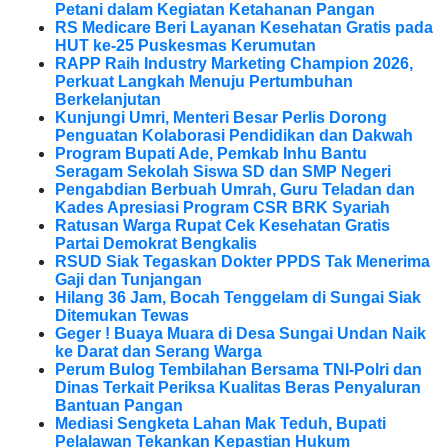
Petani dalam Kegiatan Ketahanan Pangan
RS Medicare Beri Layanan Kesehatan Gratis pada
HUT ke-25 Puskesmas Kerumutan
RAPP Raih Industry Marketing Champion 2026,
Perkuat Langkah Menuju Pertumbuhan
Berkelanjutan
Kunjungi Umri, Menteri Besar Perlis Dorong
Penguatan Kolaborasi Pendidikan dan Dakwah
Program Bupati Ade, Pemkab Inhu Bantu
Seragam Sekolah Siswa SD dan SMP Negeri
Pengabdian Berbuah Umrah, Guru Teladan dan
Kades Apresiasi Program CSR BRK Syariah
Ratusan Warga Rupat Cek Kesehatan Gratis
Partai Demokrat Bengkalis
RSUD Siak Tegaskan Dokter PPDS Tak Menerima
Gaji dan Tunjangan
Hilang 36 Jam, Bocah Tenggelam di Sungai Siak
Ditemukan Tewas
Geger ! Buaya Muara di Desa Sungai Undan Naik
ke Darat dan Serang Warga
Perum Bulog Tembilahan Bersama TNI-Polri dan
Dinas Terkait Periksa Kualitas Beras Penyaluran
Bantuan Pangan
Mediasi Sengketa Lahan Mak Teduh, Bupati
Pelalawan Tekankan Kepastian Hukum