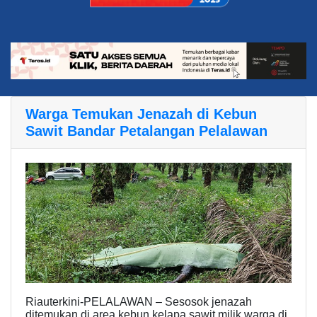
Warga Temukan Jenazah di Kebun
Sawit Bandar Petalangan Pelalawan
Riauterkini-PELALAWAN – Sesosok jenazah
ditemukan di area kebun kelapa sawit milik warga di