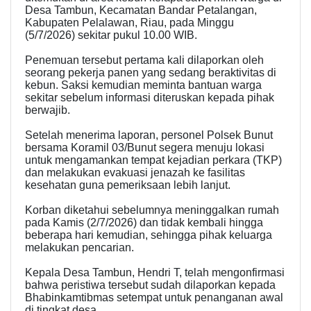
Desa Tambun, Kecamatan Bandar Petalangan,
Kabupaten Pelalawan, Riau, pada Minggu
(5/7/2026) sekitar pukul 10.00 WIB.
Penemuan tersebut pertama kali dilaporkan oleh
seorang pekerja panen yang sedang beraktivitas di
kebun. Saksi kemudian meminta bantuan warga
sekitar sebelum informasi diteruskan kepada pihak
berwajib.
Setelah menerima laporan, personel Polsek Bunut
bersama Koramil 03/Bunut segera menuju lokasi
untuk mengamankan tempat kejadian perkara (TKP)
dan melakukan evakuasi jenazah ke fasilitas
kesehatan guna pemeriksaan lebih lanjut.
Korban diketahui sebelumnya meninggalkan rumah
pada Kamis (2/7/2026) dan tidak kembali hingga
beberapa hari kemudian, sehingga pihak keluarga
melakukan pencarian.
Kepala Desa Tambun, Hendri T, telah mengonfirmasi
bahwa peristiwa tersebut sudah dilaporkan kepada
Bhabinkamtibmas setempat untuk penanganan awal
di tingkat desa.