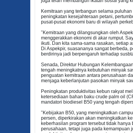
juga telah membangun ikatan sosial yang k
Kemitraan yang terbangun selama puluhan ta
peningkatan kesejahteraan petani, pertum
pusat-pusat ekonomi baru di wilayah perke
"Kemitraan yang dilangsungkan oleh Aspe
menggerakkan ekonomi di akar rumput. Saya
ikuti. Dan kita sama-sama rasakan, setiap
Di Aspekpir, suasananya sangat berbeda, p
berdirinya jadi berpengaruh terhadap susbt
Senada, Direktur Hubungan Kelembangaan
tengah meningkatnya kebutuhan minyak saw
penguatan kemitraan antara perusahaan dan
menjaga keberlanjutan pasokan minyak sawi
Peningkatan produktivitas kebun rakyat mel
ketersediaan bahan baku crude palm oil (
mandatori biodiesel B50 yang tengah diper
"Kebijakan B50, yang meningkatkan campur
persen, diperkirakan akan meningkatkan ke
keberhasilan program tersebut tidak hany
perusahaan, tetapi juga pada kemampuan ju