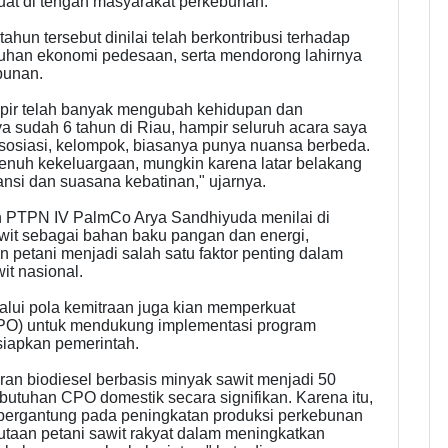
uat di tengah masyarakat perkebunan.
hun tersebut dinilai telah berkontribusi terhadap
buhan ekonomi pedesaan, serta mendorong lahirnya
bunan.
kpir telah banyak mengubah kehidupan dan
 sudah 6 tahun di Riau, hampir seluruh acara saya
 asosiasi, kelompok, biasanya punya nuansa berbeda.
enuh kekeluargaan, mungkin karena latar belakang
ansi dan suasana kebatinan," ujarnya.
 PTPN IV PalmCo Arya Sandhiyuda menilai di
it sebagai bahan baku pangan dan energi,
 petani menjadi salah satu faktor penting dalam
t nasional.
alui pola kemitraan juga kian memperkuat
CPO) untuk mendukung implementasi program
siapkan pemerintah.
an biodiesel berbasis minyak sawit menjadi 50
butuhan CPO domestik secara signifikan. Karena itu,
a bergantung pada peningkatan produksi perkebunan
taan petani sawit rakyat dalam meningkatkan