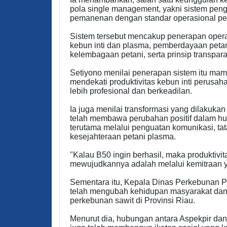
pola single management, yakni sistem peng
pemanenan dengan standar operasional pe
Sistem tersebut mencakup penerapan operati
kebun inti dan plasma, pemberdayaan petani
kelembagaan petani, serta prinsip transpa
Setiyono menilai penerapan sistem itu ma
mendekati produktivitas kebun inti perusah
lebih profesional dan berkeadilan.
Ia juga menilai transformasi yang dilakuk
telah membawa perubahan positif dalam hu
terutama melalui penguatan komunikasi, tat
kesejahteraan petani plasma.
"Kalau B50 ingin berhasil, maka produktivita
mewujudkannya adalah melalui kemitraan ya
Sementara itu, Kepala Dinas Perkebunan P
telah mengubah kehidupan masyarakat dan
perkebunan sawit di Provinsi Riau.
Menurut dia, hubungan antara Aspekpir dan