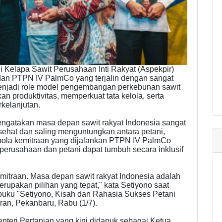
 Kelapa Sawit Perusahaan Inti Rakyat (Aspekpir)
t dan PTPN IV PalmCo yang terjalin dengan sangat
 menjadi role model pengembangan perkebunan sawit
n produktivitas, memperkuat tata kelola, serta
kelanjutan.
ngatakan masa depan sawit rakyat Indonesia sangat
sehat dan saling menguntungkan antara petani,
pola kemitraan yang dijalankan PTPN IV PalmCo
rusahaan dan petani dapat tumbuh secara inklusif
emitraan. Masa depan sawit rakyat Indonesia adalah
rupakan pilihan yang tepat," kata Setiyono saat
buku "Setiyono, Kisah dan Rahasia Sukses Petani
ran, Pekanbaru, Rabu (1/7).
Menteri Pertanian yang kini didapuk sebagai Ketua