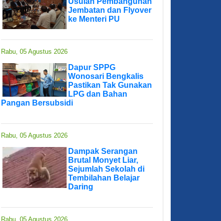
Usulan Pembangunan
Jembatan dan Flyover
ke Menteri PU
Rabu, 05 Agustus 2026
Dapur SPPG
Wonosari Bengkalis
Pastikan Tak Gunakan
LPG dan Bahan
Pangan Bersubsidi
Rabu, 05 Agustus 2026
Dampak Serangan
Brutal Monyet Liar,
Sejumlah Sekolah di
Tembilahan Belajar
Daring
Rabu, 05 Agustus 2026