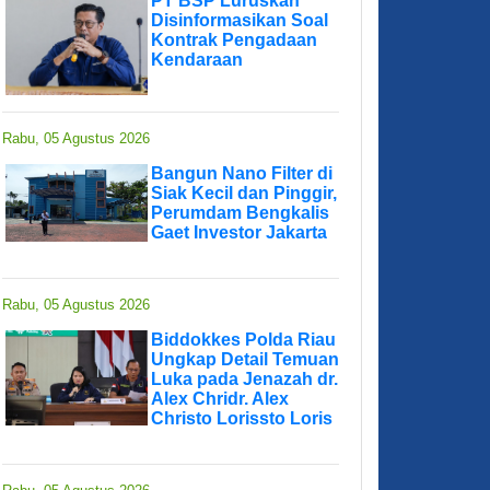
PT BSP Luruskan
Disinformasikan Soal
Kontrak Pengadaan
Kendaraan
Rabu, 05 Agustus 2026
Bangun Nano Filter di
Siak Kecil dan Pinggir,
Perumdam Bengkalis
Gaet Investor Jakarta
Rabu, 05 Agustus 2026
Biddokkes Polda Riau
Ungkap Detail Temuan
Luka pada Jenazah dr.
Alex Chridr. Alex
Christo Lorissto Loris