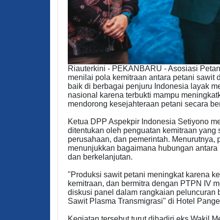
Riauterkini - PEKANBARU - Asosiasi Petani
menilai pola kemitraan antara petani sawi
baik di berbagai penjuru Indonesia layak
nasional karena terbukti mampu meningkatka
mendorong kesejahteraan petani secara ber
Ketua DPP Aspekpir Indonesia Setiyono me
ditentukan oleh penguatan kemitraan yang 
perusahaan, dan pemerintah. Menurutnya, 
menunjukkan bagaimana hubungan antara pe
dan berkelanjutan.
"Produksi sawit petani meningkat karena k
kemitraan, dan bermitra dengan PTPN IV me
diskusi panel dalam rangkaian peluncuran 
Sawit Plasma Transmigrasi" di Hotel Pange
Kegiatan tersebut turut dihadiri eks Wakil 