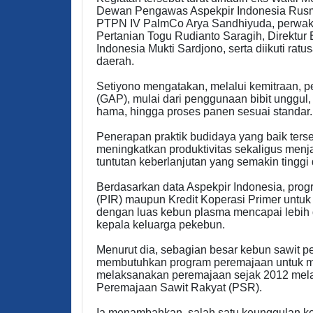
Dewan Pengawas Aspekpir Indonesia Rus
PTPN IV PalmCo Arya Sandhiyuda, perwaki
Pertanian Togu Rudianto Saragih, Direktu
Indonesia Mukti Sardjono, serta diikuti rat
daerah.
Setiyono mengatakan, melalui kemitraan, p
(GAP), mulai dari penggunaan bibit unggul
hama, hingga proses panen sesuai standar.
Penerapan praktik budidaya yang baik terseb
meningkatkan produktivitas sekaligus menja
tuntutan keberlanjutan yang semakin tinggi 
Berdasarkan data Aspekpir Indonesia, prog
(PIR) maupun Kredit Koperasi Primer untuk 
dengan luas kebun plasma mencapai lebih da
kepala keluarga pekebun.
Menurut dia, sebagian besar kebun sawit p
membutuhkan program peremajaan untuk menj
melaksanakan peremajaan sejak 2012 melal
Peremajaan Sawit Rakyat (PSR).
Ia menambahkan, salah satu keunggulan 