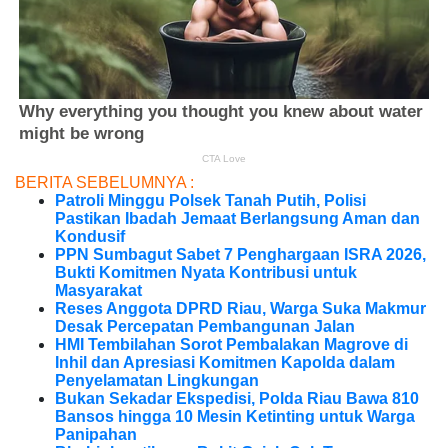
BERITA SEBELUMNYA :
Patroli Minggu Polsek Tanah Putih, Polisi
Pastikan Ibadah Jemaat Berlangsung Aman dan
Kondusif
PPN Sumbagut Sabet 7 Penghargaan ISRA 2026,
Bukti Komitmen Nyata Kontribusi untuk
Masyarakat
Reses Anggota DPRD Riau, Warga Suka Makmur
Desak Percepatan Pembangunan Jalan
HMI Tembilahan Sorot Pembalakan Magrove di
Inhil dan Apresiasi Komitmen Kapolda dalam
Penyelamatan Lingkungan
Bukan Sekadar Ekspedisi, Polda Riau Bawa 810
Bansos hingga 10 Mesin Ketinting untuk Warga
Panipahan