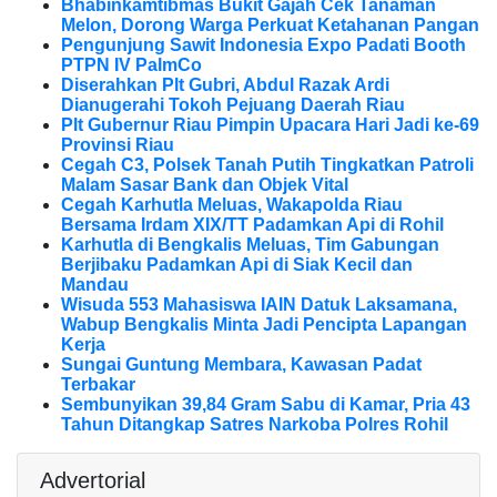
Bhabinkamtibmas Bukit Gajah Cek Tanaman
Melon, Dorong Warga Perkuat Ketahanan Pangan
Pengunjung Sawit Indonesia Expo Padati Booth
PTPN IV PalmCo
Diserahkan Plt Gubri, Abdul Razak Ardi
Dianugerahi Tokoh Pejuang Daerah Riau
Plt Gubernur Riau Pimpin Upacara Hari Jadi ke-69
Provinsi Riau
Cegah C3, Polsek Tanah Putih Tingkatkan Patroli
Malam Sasar Bank dan Objek Vital
Cegah Karhutla Meluas, Wakapolda Riau
Bersama Irdam XIX/TT Padamkan Api di Rohil
Karhutla di Bengkalis Meluas, Tim Gabungan
Berjibaku Padamkan Api di Siak Kecil dan
Mandau
Wisuda 553 Mahasiswa IAIN Datuk Laksamana,
Wabup Bengkalis Minta Jadi Pencipta Lapangan
Kerja
Sungai Guntung Membara, Kawasan Padat
Terbakar
Sembunyikan 39,84 Gram Sabu di Kamar, Pria 43
Tahun Ditangkap Satres Narkoba Polres Rohil
Advertorial