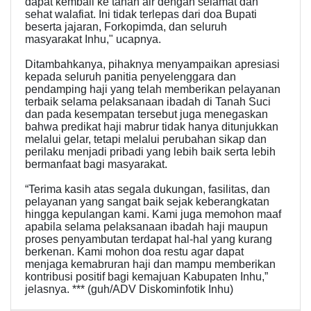
dapat kembali ke tanah air dengan selamat dan
sehat walafiat. Ini tidak terlepas dari doa Bupati
beserta jajaran, Forkopimda, dan seluruh
masyarakat Inhu," ucapnya.
Ditambahkanya, pihaknya menyampaikan apresiasi
kepada seluruh panitia penyelenggara dan
pendamping haji yang telah memberikan pelayanan
terbaik selama pelaksanaan ibadah di Tanah Suci
dan pada kesempatan tersebut juga menegaskan
bahwa predikat haji mabrur tidak hanya ditunjukkan
melalui gelar, tetapi melalui perubahan sikap dan
perilaku menjadi pribadi yang lebih baik serta lebih
bermanfaat bagi masyarakat.
“Terima kasih atas segala dukungan, fasilitas, dan
pelayanan yang sangat baik sejak keberangkatan
hingga kepulangan kami. Kami juga memohon maaf
apabila selama pelaksanaan ibadah haji maupun
proses penyambutan terdapat hal-hal yang kurang
berkenan. Kami mohon doa restu agar dapat
menjaga kemabruran haji dan mampu memberikan
kontribusi positif bagi kemajuan Kabupaten Inhu,”
jelasnya. *** (guh/ADV Diskominfotik Inhu)