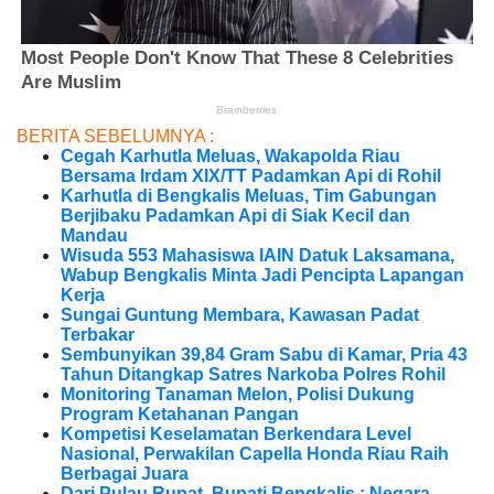
BERITA SEBELUMNYA :
Cegah Karhutla Meluas, Wakapolda Riau
Bersama Irdam XIX/TT Padamkan Api di Rohil
Karhutla di Bengkalis Meluas, Tim Gabungan
Berjibaku Padamkan Api di Siak Kecil dan
Mandau
Wisuda 553 Mahasiswa IAIN Datuk Laksamana,
Wabup Bengkalis Minta Jadi Pencipta Lapangan
Kerja
Sungai Guntung Membara, Kawasan Padat
Terbakar
Sembunyikan 39,84 Gram Sabu di Kamar, Pria 43
Tahun Ditangkap Satres Narkoba Polres Rohil
Monitoring Tanaman Melon, Polisi Dukung
Program Ketahanan Pangan
Kompetisi Keselamatan Berkendara Level
Nasional, Perwakilan Capella Honda Riau Raih
Berbagai Juara
Dari Pulau Rupat, Bupati Bengkalis : Negara