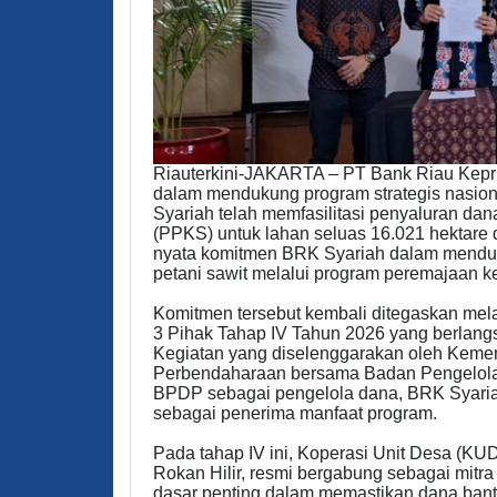
Riauterkini-JAKARTA – PT Bank Riau Kepri
dalam mendukung program strategis nasion
Syariah telah memfasilitasi penyaluran d
(PPKS) untuk lahan seluas 16.021 hektare d
nyata komitmen BRK Syariah dalam menduk
petani sawit melalui program peremajaan k
Komitmen tersebut kembali ditegaskan mel
3 Pihak Tahap IV Tahun 2026 yang berlangsu
Kegiatan yang diselenggarakan oleh Kemen
Perbendaharaan bersama Badan Pengelol
BPDP sebagai pengelola dana, BRK Syaria
sebagai penerima manfaat program.
Pada tahap IV ini, Koperasi Unit Desa (K
Rokan Hilir, resmi bergabung sebagai mit
dasar penting dalam memastikan dana bantu