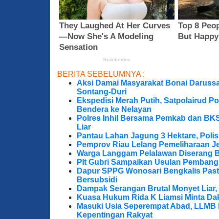
BERITA SEBELUMNYA :
Aksi Damai Masyarakat Bonai Darussa
Sontang-Duri
Ekspedisi Merah Putih, Satpolairud P
Bendera ke Nelayan
Polres Inhil Bersama Pemkab dan BK
Liar
Pantau Lahan Jagung 3 Hektare, Poli
Pemprov Riau Lelang Pemeliharaan Jem
Warga Langgam Pelalawan Diserang B
Plt Gubri Sampaikan Usulan Pembang
Dapur SPPG Wonosari Bengkalis Pas
Bersubsidi
Dampak Serangan Brutal Monyet Liar, 
Kuasa Hukum Rida K Liamsi Minta Da
Masuki Usia Seperempat Abad, LLMB 
Kepentingan Rakyat