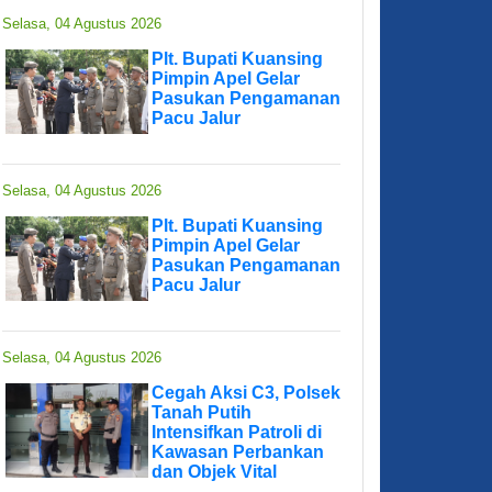
Selasa, 04 Agustus 2026
Plt. Bupati Kuansing
Pimpin Apel Gelar
Pasukan Pengamanan
Pacu Jalur
Selasa, 04 Agustus 2026
Plt. Bupati Kuansing
Pimpin Apel Gelar
Pasukan Pengamanan
Pacu Jalur
Selasa, 04 Agustus 2026
Cegah Aksi C3, Polsek
Tanah Putih
Intensifkan Patroli di
Kawasan Perbankan
dan Objek Vital