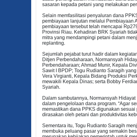
sasaran kepada petani yang melakukan per
Selain memfasilitasi penyaluran dana PP
pembiayaan lanjutan melalui Pembiayaan Ag
pembiayaan tersebut telah mencapai Rp279 
Provinsi Riau. Kehadiran BRK Syariah tidak
mitra yang mendampingi petani dalam men
replanting.
Sejumlah pejabat turut hadir dalam kegiata
Ditjen Perbendaharaan, Normansyah Hidaya
Perbendaharaan; Ahmad Munir, Kepala Div
Sawit I BPDP; Togu Rudianto Saragih yang
Vera Virgianti, Kepala Bidang Produksi P
mewakili Kepala Dinas; serta Bobby Ferdi
Syariah.
Dalam sambutannya, Normansyah Hidayat S
dalam pengelolaan dana program. “Agar s
memastikan dana PPKS digunakan sesuai 
dirasakan oleh petani dan produktivitas keb
Sementara itu, Togu Rudianto Saragih me
membuka peluang pasar yang semakin besar
merupakan kebijakan pemerintah untuk men