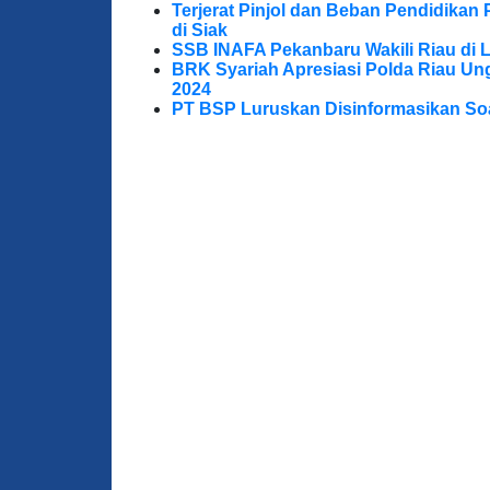
Terjerat Pinjol dan Beban Pendidikan 
di Siak
SSB INAFA Pekanbaru Wakili Riau di 
BRK Syariah Apresiasi Polda Riau U
2024
PT BSP Luruskan Disinformasikan So