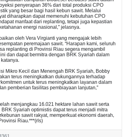
oyeksi penyerapan 36% dari total produksi CPO
ik yang besar bagi hasil kebun sawit. Melalui
akyat diharapkan dapat memenuhi kebutuhan CPO
apat manfaat dari replanting, tetapi juga kepastian
tahanan energi nasional,” jelasnya.
aikan oleh Vera Virgianti yang mengajak lebih
empatan peremajaan sawit. “Harapan kami, seluruh
 replanting di Provinsi Riau segera mengambil
ini dan dapat bermitra dengan BRK Syariah dalam
 katanya.
visi Mikro Kecil dan Menengah BRK Syariah, Bobby
akan terus meningkatkan dukungannya terhadap
erkomitmen untuk terus meningkatkan layanan dalam
n pemberian fasilitas pembiayaan lanjutan,”
telah menjangkau 16.021 hektare lahan sawit serta
BRK Syariah optimistis dapat terus menjadi mitra
erkebunan sawit rakyat, memperkuat ekonomi daerah,
ovinsi Riau.***(rls)
 3361