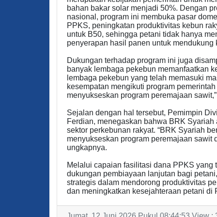
bahan bakar solar menjadi 50%. Dengan pr
nasional, program ini membuka pasar domest
PPKS, peningkatan produktivitas kebun r
untuk B50, sehingga petani tidak hanya mend
penyerapan hasil panen untuk mendukung ke
Dukungan terhadap program ini juga disamp
banyak lembaga pekebun memanfaatkan kes
lembaga pekebun yang telah memasuki masa
kesempatan mengikuti program pemerintah 
menyukseskan program peremajaan sawit,”
Sejalan dengan hal tersebut, Pemimpin Di
Ferdian, menegaskan bahwa BRK Syariah 
sektor perkebunan rakyat. “BRK Syariah b
menyukseskan program peremajaan sawit da
ungkapnya.
Melalui capaian fasilitasi dana PPKS yang 
dukungan pembiayaan lanjutan bagi petani, 
strategis dalam mendorong produktivitas p
dan meningkatkan kesejahteraan petani di Pr
Jumat, 12 Juni 2026 Pukul 08:44:53 View :