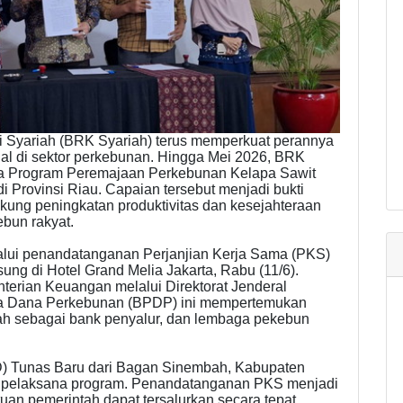
 Syariah (BRK Syariah) terus memperkuat perannya
al di sektor perkebunan. Hingga Mei 2026, BRK
ana Program Peremajaan Perkebunan Kelapa Sawit
i Provinsi Riau. Capaian tersebut menjadi bukti
ung peningkatan produktivitas dan kesejahteraan
ebun rakyat.
alui penandatanganan Perjanjian Kerja Sama (PKS)
ng di Hotel Grand Melia Jakarta, Rabu (11/6).
terian Keuangan melalui Direktorat Jenderal
a Dana Perkebunan (BPDP) ini mempertemukan
h sebagai bank penyalur, dan lembaga pekebun
UD) Tunas Baru dari Bagan Sinembah, Kabupaten
ra pelaksana program. Penandatanganan PKS menjadi
an pemerintah dapat tersalurkan secara tepat