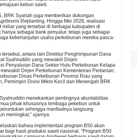
emajaan kebun sawit.
KS, BRK Syariah juga memberikan dukungan
ribisnis Replanting. Hingga Mei 2026, realisasi
miliar yang tersebar di berbagai kabupaten di
 hanya sebagai bank penyalur, tetapi juga sebagai
jaga keberlanjutan usaha perkebunan mereka pasca-
n tersebut, antara lain Direktur Penghimpunan Dana
t Syahruddin yang mewakili Dirjen
isi Penyaluran Dana Sektor Hulu Perkebunan Kelapa
 mewakili Dirjen Perkebunan Kementerian Pertanian;
erkebunan Dinas Perkebunan Provinsi Riau yang
an, Pemimpin Divisi Mikro Kecil dan Menengah BRK
yahruddin menekankan pentingnya akuntabilitas
emua pihak khususnya lembaga pekebun untuk
peruntukan sehingga manfaatnya langsung
un meningkat,” ujarnya.
njelaskan bahwa implementasi program B50 akan
 bagi hasil produksi sawit nasional. “Program B50
ingkatkan campuran biodiesel berbasis sawit dalam