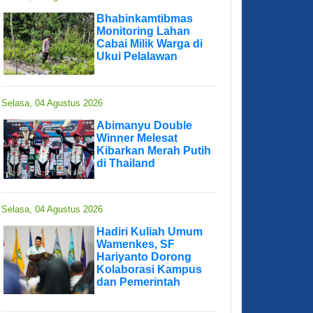
Bhabinkamtibmas
Monitoring Lahan
Cabai Milik Warga di
Ukui Pelalawan
Selasa, 04 Agustus 2026
Abimanyu Double
Winner Melesat
Kibarkan Merah Putih
di Thailand
Selasa, 04 Agustus 2026
Hadiri Kuliah Umum
Wamenkes, SF
Hariyanto Dorong
Kolaborasi Kampus
dan Pemerintah