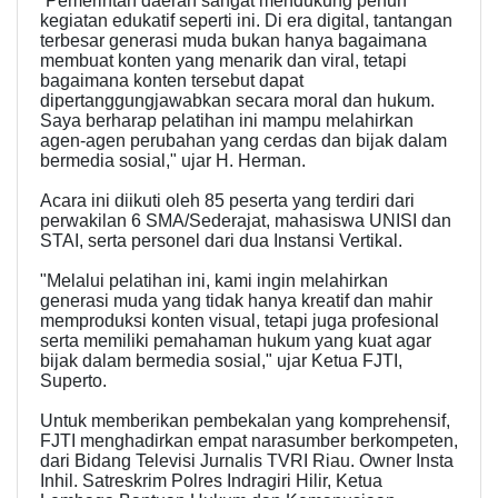
“Pemerintah daerah sangat mendukung penuh
kegiatan edukatif seperti ini. Di era digital, tantangan
terbesar generasi muda bukan hanya bagaimana
membuat konten yang menarik dan viral, tetapi
bagaimana konten tersebut dapat
dipertanggungjawabkan secara moral dan hukum.
Saya berharap pelatihan ini mampu melahirkan
agen-agen perubahan yang cerdas dan bijak dalam
bermedia sosial," ujar H. Herman.
Acara ini diikuti oleh 85 peserta yang terdiri dari
perwakilan 6 SMA/Sederajat, mahasiswa UNISI dan
STAI, serta personel dari dua Instansi Vertikal.
"Melalui pelatihan ini, kami ingin melahirkan
generasi muda yang tidak hanya kreatif dan mahir
memproduksi konten visual, tetapi juga profesional
serta memiliki pemahaman hukum yang kuat agar
bijak dalam bermedia sosial," ujar Ketua FJTI,
Superto.
Untuk memberikan pembekalan yang komprehensif,
FJTI menghadirkan empat narasumber berkompeten,
dari Bidang Televisi Jurnalis TVRI Riau. Owner Insta
Inhil. Satreskrim Polres Indragiri Hilir, Ketua