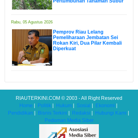
Pertumbuhan Tanaman Subur
Rabu, 05 Agustus 2026
Pemprov Riau Lelang
Pemeliharaan Jembatan Sei
Rokan Kiri, Dua Pilar Kembali
Diperkuat
RIAUTERKINI.COM © 2003 - All Right Reserved
Home
|
Politik
|
Hukum
|
Sosial
|
Ekonomi
|
Pendidikan
|
Bisnis Terkini
|
Redaksi
|
Hubungi Kami
|
Pedoman Media Siber