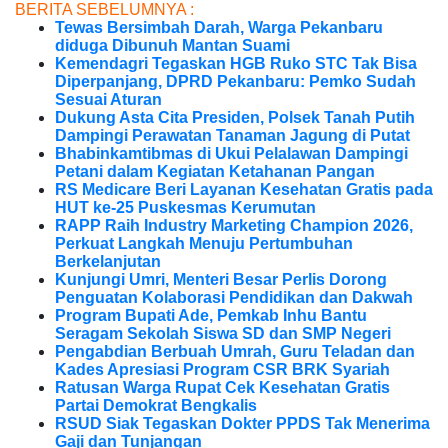
BERITA SEBELUMNYA :
Tewas Bersimbah Darah, Warga Pekanbaru
diduga Dibunuh Mantan Suami
Kemendagri Tegaskan HGB Ruko STC Tak Bisa
Diperpanjang, DPRD Pekanbaru: Pemko Sudah
Sesuai Aturan
Dukung Asta Cita Presiden, Polsek Tanah Putih
Dampingi Perawatan Tanaman Jagung di Putat
Bhabinkamtibmas di Ukui Pelalawan Dampingi
Petani dalam Kegiatan Ketahanan Pangan
RS Medicare Beri Layanan Kesehatan Gratis pada
HUT ke-25 Puskesmas Kerumutan
RAPP Raih Industry Marketing Champion 2026,
Perkuat Langkah Menuju Pertumbuhan
Berkelanjutan
Kunjungi Umri, Menteri Besar Perlis Dorong
Penguatan Kolaborasi Pendidikan dan Dakwah
Program Bupati Ade, Pemkab Inhu Bantu
Seragam Sekolah Siswa SD dan SMP Negeri
Pengabdian Berbuah Umrah, Guru Teladan dan
Kades Apresiasi Program CSR BRK Syariah
Ratusan Warga Rupat Cek Kesehatan Gratis
Partai Demokrat Bengkalis
RSUD Siak Tegaskan Dokter PPDS Tak Menerima
Gaji dan Tunjangan