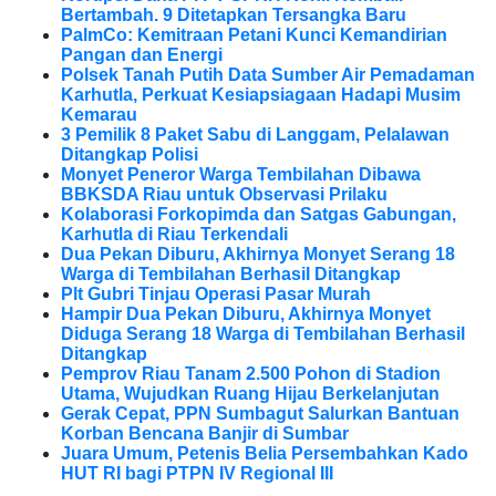
Bertambah. 9 Ditetapkan Tersangka Baru
PalmCo: Kemitraan Petani Kunci Kemandirian
Pangan dan Energi
Polsek Tanah Putih Data Sumber Air Pemadaman
Karhutla, Perkuat Kesiapsiagaan Hadapi Musim
Kemarau
3 Pemilik 8 Paket Sabu di Langgam, Pelalawan
Ditangkap Polisi
Monyet Peneror Warga Tembilahan Dibawa
BBKSDA Riau untuk Observasi Prilaku
Kolaborasi Forkopimda dan Satgas Gabungan,
Karhutla di Riau Terkendali
Dua Pekan Diburu, Akhirnya Monyet Serang 18
Warga di Tembilahan Berhasil Ditangkap
Plt Gubri Tinjau Operasi Pasar Murah
Hampir Dua Pekan Diburu, Akhirnya Monyet
Diduga Serang 18 Warga di Tembilahan Berhasil
Ditangkap
Pemprov Riau Tanam 2.500 Pohon di Stadion
Utama, Wujudkan Ruang Hijau Berkelanjutan
Gerak Cepat, PPN Sumbagut Salurkan Bantuan
Korban Bencana Banjir di Sumbar
Juara Umum, Petenis Belia Persembahkan Kado
HUT RI bagi PTPN IV Regional III