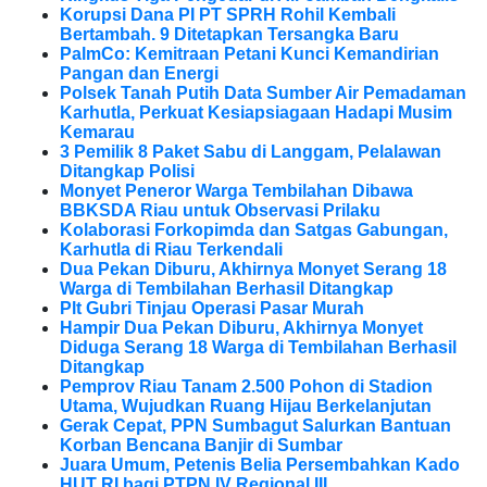
Korupsi Dana PI PT SPRH Rohil Kembali
Bertambah. 9 Ditetapkan Tersangka Baru
PalmCo: Kemitraan Petani Kunci Kemandirian
Pangan dan Energi
Polsek Tanah Putih Data Sumber Air Pemadaman
Karhutla, Perkuat Kesiapsiagaan Hadapi Musim
Kemarau
3 Pemilik 8 Paket Sabu di Langgam, Pelalawan
Ditangkap Polisi
Monyet Peneror Warga Tembilahan Dibawa
BBKSDA Riau untuk Observasi Prilaku
Kolaborasi Forkopimda dan Satgas Gabungan,
Karhutla di Riau Terkendali
Dua Pekan Diburu, Akhirnya Monyet Serang 18
Warga di Tembilahan Berhasil Ditangkap
Plt Gubri Tinjau Operasi Pasar Murah
Hampir Dua Pekan Diburu, Akhirnya Monyet
Diduga Serang 18 Warga di Tembilahan Berhasil
Ditangkap
Pemprov Riau Tanam 2.500 Pohon di Stadion
Utama, Wujudkan Ruang Hijau Berkelanjutan
Gerak Cepat, PPN Sumbagut Salurkan Bantuan
Korban Bencana Banjir di Sumbar
Juara Umum, Petenis Belia Persembahkan Kado
HUT RI bagi PTPN IV Regional III