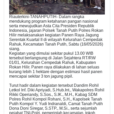
Riauterkini-TANAHPUTIH- Dalam rangka
mendukung program ketahanan pangan nasional
serta mewujudkan Asta Cita Presiden Republik
Indonesia, jajaran Polsek Tanah Putih Polres Rokan
Hilir melaksanakan kegiatan Panen Raya Jagung
Serentak Kuartal II di wilayah Kelurahan Cempedak
Rahuk, Kecamatan Tanah Putih, Sabtu (16/05/2026)
siang.
Kegiatan yang dimulai sekitar pukul 13.00 WIB
tersebut berlangsung di Jalan Sejahtera RT/RW
01/01, Kelurahan Cempedak Rahuk, Kabupaten
Rokan Hilir. Panen raya dilakukan di lahan seluas
kurang lebih 1 hektare dengan estimasi hasil panen
mencapai sekitar 3 ton jagung pipil.
Turut hadir dalam kegiatan tersebut Dandim Rohil
Letkol Inf. Diki Apriyadi, S.Hub.Int., Wakapolres Rohil
Rikki Operiandy, S.Sos., S.IK., M.H., Kabag SDM
Polres Rohil Kompol Rohani, S.H., Kapolsek Tanah
Putih Kompol Y. Yudi Indranaldi, Camat Tanah Putih
Dona Doni Siregar, S.STP., M.Si., serta sejumlah
pejabat TNI-Polri, pemerintah kecamatan, tokoh