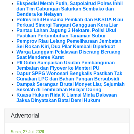
Ekspedisi Merah Putih, Satpolairud Polres Inhil
dan Tim Gabungan Salurkan Sembako dan
Bendera ke Nelayan
Polres Inhil Bersama Pemkab dan BKSDA Riau
Perkuat Sinergi Tangani Gangguan Kera Liar
Pantau Lahan Jagung 3 Hektare, Polisi Ukui
Pastikan Pertumbuhan Tanaman Subur
Pemprov Riau Lelang Pemeliharaan Jembatan
Sei Rokan Kiri, Dua Pilar Kembali Diperkuat
Warga Langgam Pelalawan Diserang Beruang
Saat Menderes Karet
Plt Gubri Sampaikan Usulan Pembangunan
Jembatan dan Flyover ke Menteri PU
Dapur SPPG Wonosari Bengkalis Pastikan Tak
Gunakan LPG dan Bahan Pangan Bersubsidi
Dampak Serangan Brutal Monyet Liar, Sejumlah
Sekolah di Tembilahan Belajar Daring
Kuasa Hukum Rida K Liamsi Minta Dakwaan
Jaksa Dinyatakan Batal Demi Hukum
Advertorial
Senin, 27 Juli 2026