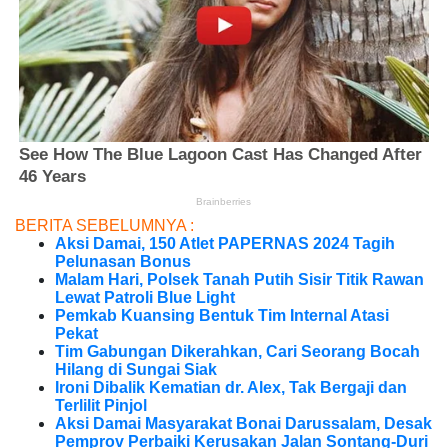
BERITA SEBELUMNYA :
Aksi Damai, 150 Atlet PAPERNAS 2024 Tagih
Pelunasan Bonus
Malam Hari, Polsek Tanah Putih Sisir Titik Rawan
Lewat Patroli Blue Light
Pemkab Kuansing Bentuk Tim Internal Atasi
Pekat
Tim Gabungan Dikerahkan, Cari Seorang Bocah
Hilang di Sungai Siak
Ironi Dibalik Kematian dr. Alex, Tak Bergaji dan
Terlilit Pinjol
Aksi Damai Masyarakat Bonai Darussalam, Desak
Pemprov Perbaiki Kerusakan Jalan Sontang-Duri