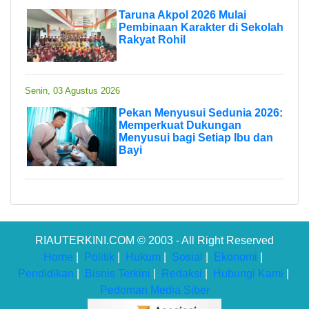
Taruna Akpol 2026 Mulai
Pembinaan Karakter di Sekolah
Rakyat Rohil
Senin, 03 Agustus 2026
Pekan Menyusui Sedunia 2026:
Memperkuat Dukungan
Menyusui bagi Setiap Ibu dan
Bayi
RIAUTERKINI.COM © 2003 - All Right Reserved
Home
|
Politik
|
Hukum
|
Sosial
|
Ekonomi
|
Pendidikan
|
Bisnis Terkini
|
Redaksi
|
Hubungi Kami
|
Pedoman Media Siber