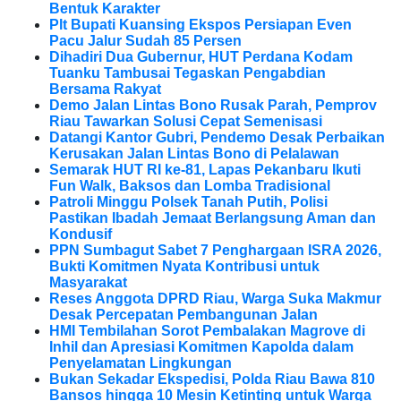
Bentuk Karakter
Plt Bupati Kuansing Ekspos Persiapan Even
Pacu Jalur Sudah 85 Persen
Dihadiri Dua Gubernur, HUT Perdana Kodam
Tuanku Tambusai Tegaskan Pengabdian
Bersama Rakyat
Demo Jalan Lintas Bono Rusak Parah, Pemprov
Riau Tawarkan Solusi Cepat Semenisasi
Datangi Kantor Gubri, Pendemo Desak Perbaikan
Kerusakan Jalan Lintas Bono di Pelalawan
Semarak HUT RI ke-81, Lapas Pekanbaru Ikuti
Fun Walk, Baksos dan Lomba Tradisional
Patroli Minggu Polsek Tanah Putih, Polisi
Pastikan Ibadah Jemaat Berlangsung Aman dan
Kondusif
PPN Sumbagut Sabet 7 Penghargaan ISRA 2026,
Bukti Komitmen Nyata Kontribusi untuk
Masyarakat
Reses Anggota DPRD Riau, Warga Suka Makmur
Desak Percepatan Pembangunan Jalan
HMI Tembilahan Sorot Pembalakan Magrove di
Inhil dan Apresiasi Komitmen Kapolda dalam
Penyelamatan Lingkungan
Bukan Sekadar Ekspedisi, Polda Riau Bawa 810
Bansos hingga 10 Mesin Ketinting untuk Warga