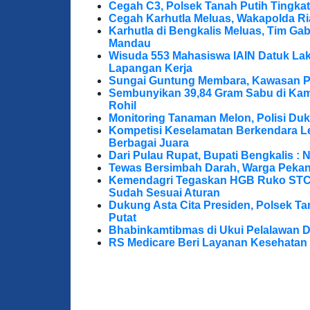
Cegah C3, Polsek Tanah Putih Tingkat
Cegah Karhutla Meluas, Wakapolda Ri
Karhutla di Bengkalis Meluas, Tim Ga
Mandau
Wisuda 553 Mahasiswa IAIN Datuk Lak
Lapangan Kerja
Sungai Guntung Membara, Kawasan P
Sembunyikan 39,84 Gram Sabu di Kama
Rohil
Monitoring Tanaman Melon, Polisi D
Kompetisi Keselamatan Berkendara Le
Berbagai Juara
Dari Pulau Rupat, Bupati Bengkalis : 
Tewas Bersimbah Darah, Warga Peka
Kemendagri Tegaskan HGB Ruko STC 
Sudah Sesuai Aturan
Dukung Asta Cita Presiden, Polsek T
Putat
Bhabinkamtibmas di Ukui Pelalawan 
RS Medicare Beri Layanan Kesehatan