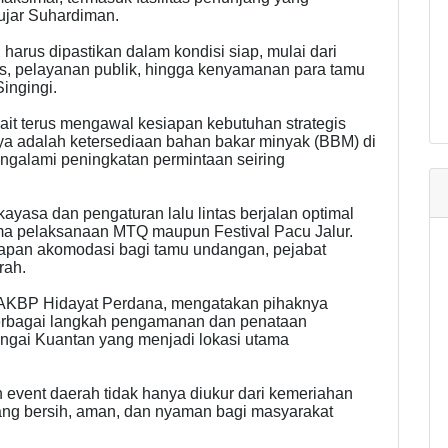
ujar Suhardiman.
arus dipastikan dalam kondisi siap, mulai dari
tas, pelayanan publik, hingga kenyamanan para tamu
ingingi.
rkait terus mengawal kesiapan kebutuhan strategis
ya adalah ketersediaan bahan bakar minyak (BBM) di
galami peningkatan permintaan seiring
yasa dan pengaturan lalu lintas berjalan optimal
lama pelaksanaan MTQ maupun Festival Pacu Jalur.
iapan akomodasi bagi tamu undangan, pejabat
rah.
, AKBP Hidayat Perdana, mengatakan pihaknya
 berbagai langkah pengamanan dan penataan
ngai Kuantan yang menjadi lokasi utama
event daerah tidak hanya diukur dari kemeriahan
 yang bersih, aman, dan nyaman bagi masyarakat