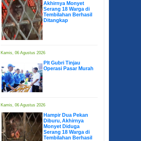
Akhirnya Monyet
Serang 18 Warga di
Tembilahan Berhasil
Ditangkap
Kamis, 06 Agustus 2026
Plt Gubri Tinjau
Operasi Pasar Murah
Kamis, 06 Agustus 2026
Hampir Dua Pekan
Diburu, Akhirnya
Monyet Diduga
Serang 18 Warga di
Tembilahan Berhasil