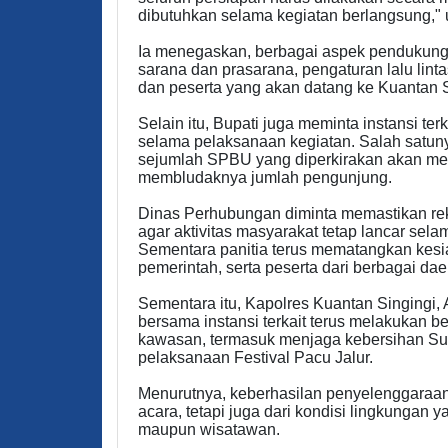
dibutuhkan selama kegiatan berlangsung," 
Ia menegaskan, berbagai aspek pendukung h
sarana dan prasarana, pengaturan lalu lin
dan peserta yang akan datang ke Kuantan S
Selain itu, Bupati juga meminta instansi te
selama pelaksanaan kegiatan. Salah satun
sejumlah SPBU yang diperkirakan akan men
membludaknya jumlah pengunjung.
Dinas Perhubungan diminta memastikan reka
agar aktivitas masyarakat tetap lancar se
Sementara panitia terus mematangkan kes
pemerintah, serta peserta dari berbagai dae
Sementara itu, Kapolres Kuantan Singingi
bersama instansi terkait terus melakukan
kawasan, termasuk menjaga kebersihan Su
pelaksanaan Festival Pacu Jalur.
Menurutnya, keberhasilan penyelenggaraan 
acara, tetapi juga dari kondisi lingkungan
maupun wisatawan.