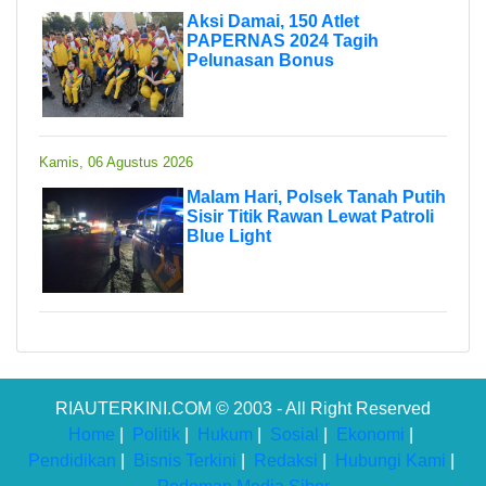
Aksi Damai, 150 Atlet
PAPERNAS 2024 Tagih
Pelunasan Bonus
Kamis, 06 Agustus 2026
Malam Hari, Polsek Tanah Putih
Sisir Titik Rawan Lewat Patroli
Blue Light
RIAUTERKINI.COM © 2003 - All Right Reserved
Home
|
Politik
|
Hukum
|
Sosial
|
Ekonomi
|
Pendidikan
|
Bisnis Terkini
|
Redaksi
|
Hubungi Kami
|