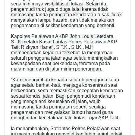
serta minimnya visibilitas di lokasi. Selain itu,
pengemudi truk juga diduga lalai karena tidak
memasang tanda peringatan kendaraan rusak, tidak
menyalakan lampu hazard, dan tidak melakukan
pengamanan di sekitar kendaraan yang berhenti.
Kapolres Pelalawan AKBP John Louis Letedara,
S.I.K melalui Kasat Lantas Polres Pelalawan AKP
Tatit Rizkyan Hanafi, S.T.K., S.I.K., M.H
membenarkan kejadian tersebut. Ia mengimbau
seluruh pengguna jalan agar selalu meningkatkan
kewaspadaan saat berkendara, terutama pada
malam hari dan di jalur minim penerangan.
“Kami mengimbau kepada seluruh pengguna jalan
agar selalu berhati-hati, menjaga konsentrasi saat
berkendara, serta memastikan kecepatan kendaraan
sesuai kondisi jalan. Bagi pengemudi kendaraan
yang mengalami kerusakan di jalan, wajib
memasang tanda peringatan seperti segitiga
pengaman dan menyalakan lampu hazard guna
menghindari kecelakaan lalu lintas,” ujar AKP Tatit.
Ia menambahkan, Satlantas Polres Pelalawan saat
ini masih melakukan penyelidikan lebih lanjut terkait