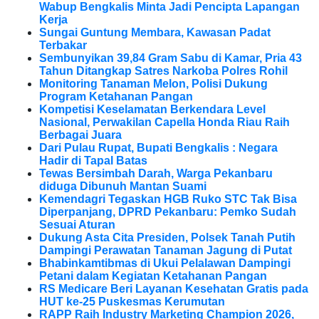
Wabup Bengkalis Minta Jadi Pencipta Lapangan
Kerja
Sungai Guntung Membara, Kawasan Padat
Terbakar
Sembunyikan 39,84 Gram Sabu di Kamar, Pria 43
Tahun Ditangkap Satres Narkoba Polres Rohil
Monitoring Tanaman Melon, Polisi Dukung
Program Ketahanan Pangan
Kompetisi Keselamatan Berkendara Level
Nasional, Perwakilan Capella Honda Riau Raih
Berbagai Juara
Dari Pulau Rupat, Bupati Bengkalis : Negara
Hadir di Tapal Batas
Tewas Bersimbah Darah, Warga Pekanbaru
diduga Dibunuh Mantan Suami
Kemendagri Tegaskan HGB Ruko STC Tak Bisa
Diperpanjang, DPRD Pekanbaru: Pemko Sudah
Sesuai Aturan
Dukung Asta Cita Presiden, Polsek Tanah Putih
Dampingi Perawatan Tanaman Jagung di Putat
Bhabinkamtibmas di Ukui Pelalawan Dampingi
Petani dalam Kegiatan Ketahanan Pangan
RS Medicare Beri Layanan Kesehatan Gratis pada
HUT ke-25 Puskesmas Kerumutan
RAPP Raih Industry Marketing Champion 2026,