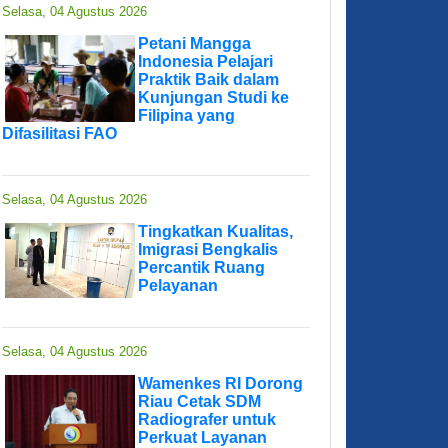
Selasa, 04 Agustus 2026
Petani Mangga
Indonesia Pelajari
Praktik Baik dalam
Kunjungan Studi ke
Filipina yang
Difasilitasi FAO
Selasa, 04 Agustus 2026
Tingkatkan Kualitas,
Imigrasi Bengkalis
Percantik Ruang
Pelayanan
Selasa, 04 Agustus 2026
Wamenkes RI Dorong
Riau Cetak SDM
Radiografer untuk
Perkuat Layanan