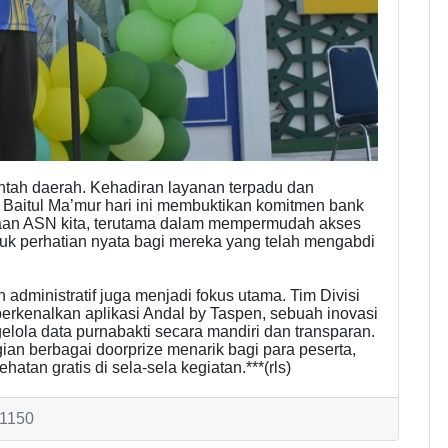
intah daerah. Kehadiran layanan terpadu dan
g Baitul Ma’mur hari ini membuktikan komitmen bank
raan ASN kita, terutama dalam mempermudah akses
tuk perhatian nyata bagi mereka yang telah mengabdi
.
administratif juga menjadi fokus utama. Tim Divisi
rkenalkan aplikasi Andal by Taspen, sebuah inovasi
ola data purnabakti secara mandiri dan transparan.
 berbagai doorprize menarik bagi para peserta,
tan gratis di sela-sela kegiatan.***(rls)
 1150