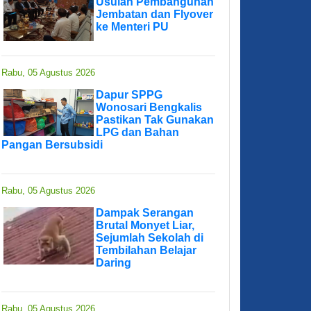
Usulan Pembangunan
Jembatan dan Flyover
ke Menteri PU
Rabu, 05 Agustus 2026
Dapur SPPG
Wonosari Bengkalis
Pastikan Tak Gunakan
LPG dan Bahan
Pangan Bersubsidi
Rabu, 05 Agustus 2026
Dampak Serangan
Brutal Monyet Liar,
Sejumlah Sekolah di
Tembilahan Belajar
Daring
Rabu, 05 Agustus 2026