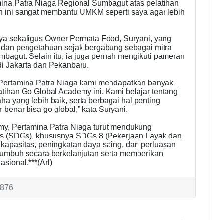
mina Patra Niaga Regional Sumbagut atas pelatihan
an ini sangat membantu UMKM seperti saya agar lebih
nya sekaligus Owner Permata Food, Suryani, yang
an pengetahuan sejak bergabung sebagai mitra
bagut. Selain itu, ia juga pernah mengikuti pameran
i Jakarta dan Pekanbaru.
 Pertamina Patra Niaga kami mendapatkan banyak
atihan Go Global Academy ini. Kami belajar tentang
ha yang lebih baik, serta berbagai hal penting
benar bisa go global,” kata Suryani.
y, Pertamina Patra Niaga turut mendukung
s (SDGs), khususnya SDGs 8 (Pekerjaan Layak dan
kapasitas, peningkatan daya saing, dan perluasan
mbuh secara berkelanjutan serta memberikan
sional.***(Arl)
1876