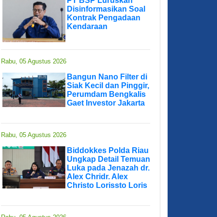
PT BSP Luruskan
Disinformasikan Soal
Kontrak Pengadaan
Kendaraan
Rabu, 05 Agustus 2026
Bangun Nano Filter di
Siak Kecil dan Pinggir,
Perumdam Bengkalis
Gaet Investor Jakarta
Rabu, 05 Agustus 2026
Biddokkes Polda Riau
Ungkap Detail Temuan
Luka pada Jenazah dr.
Alex Chridr. Alex
Christo Lorissto Loris