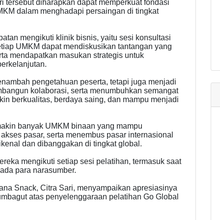
i tersebut diharapkan dapat memperkuat fondasi
MKM dalam menghadapi persaingan di tingkat
tan mengikuti klinik bisnis, yaitu sesi konsultasi
 setiap UMKM dapat mendiskusikan tantangan yang
erta mendapatkan masukan strategis untuk
rkelanjutan.
menambah pengetahuan peserta, tetapi juga menjadi
mbangun kolaborasi, serta menumbuhkan semangat
n berkualitas, berdaya saing, dan mampu menjadi
 semakin banyak UMKM binaan yang mampu
akses pasar, serta menembus pasar internasional
kenal dan dibanggakan di tingkat global.
mereka mengikuti setiap sesi pelatihan, termasuk saat
ada para narasumber.
ana Snack, Citra Sari, menyampaikan apresiasinya
mbagut atas penyelenggaraan pelatihan Go Global