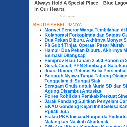
BERITA SEBELUMNYA :
Monyet Peneror Warga Tembilahan di
Kolaborasi Forkopimda dan Satgas Ga
Dua Pekan Diburu, Akhirnya Monyet S
Plt Gubri Tinjau Operasi Pasar Murah
Hampir Dua Pekan Diburu, Akhirnya M
Berhasil Ditangkap
Pemprov Riau Tanam 2.500 Pohon di S
Gerak Cepat, PPN Sumbagut Salurkan
Juara Umum, Petenis Belia Persembah
Bertaruh Nyawa Tanpa Tabung Oksigen
Tenggelam di Sungai Siak
Seragam Gratis untuk Murid SD dan S
Agung Disambut Antusias
Polres Rohil dan Pemkab Perkuat Sine
Jarak Pandang Sulitkan Penyelam Cari
BKAD Gandeng Kejari Inhil Selesaika
Rp646 Juta
Fraksi PKB Inisiasi Ranperda Perlin
Matangkan Naskah Akademik
Pilih Apel Siaga, Kapolres Kuansing 