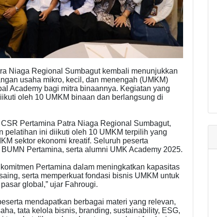
tra Niaga Regional Sumbagut kembali menunjukkan
gan usaha mikro, kecil, dan menengah (UMKM)
bal Academy bagi mitra binaannya. Kegiatan yang
diikuti oleh 10 UMKM binaan dan berlangsung di
 CSR Pertamina Patra Niaga Regional Sumbagut,
latihan ini diikuti oleh 10 UMKM terpilih yang
MKM sektor ekonomi kreatif. Seluruh peserta
h BUMN Pertamina, serta alumni UMK Academy 2025.
uk komitmen Pertamina dalam meningkatkan kapasitas
aing, serta memperkuat fondasi bisnis UMKM untuk
asar global,” ujar Fahrougi.
 peserta mendapatkan berbagai materi yang relevan,
aha, tata kelola bisnis, branding, sustainability, ESG,