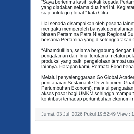
“Saya berterima kasih sekali kepada Perta
yang diadakan selama dua hari ini. Kegiat
siap untuk go global,” kata Citra.
Hal senada disampaikan oleh peserta lain
mengaku memperoleh banyak pengalaman d
binaan Pertamina Patra Niaga Regional Sum
bersama Pertamina yang diselenggarakan d
“Alhamdulillah, selama bergabung dengan
pengalaman dan ilmu, terutama melalui pel
produksi yang baik, pengelolaan tempat usa
lainnya. Harapan kami, Permata Food benar-
Melalui penyelenggaraan Go Global Academ
pencapaian Sustainable Development Goal
Pertumbuhan Ekonomi), melalui penguatan 
akses pasar bagi UMKM sehingga mampu tu
kontribusi terhadap pertumbuhan ekonomi na
Jumat, 03 Juli 2026 Pukul 19:52:49 View : 