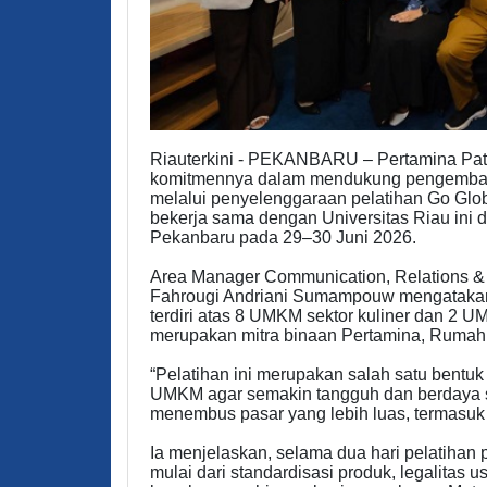
Riauterkini - PEKANBARU – Pertamina Pa
komitmennya dalam mendukung pengemban
melalui penyelenggaraan pelatihan Go Glo
bekerja sama dengan Universitas Riau ini 
Pekanbaru pada 29–30 Juni 2026.
Area Manager Communication, Relations &
Fahrougi Andriani Sumampouw mengatakan pe
terdiri atas 8 UMKM sektor kuliner dan 2 U
merupakan mitra binaan Pertamina, Ruma
“Pelatihan ini merupakan salah satu bent
UMKM agar semakin tangguh dan berdaya s
menembus pasar yang lebih luas, termasuk p
Ia menjelaskan, selama dua hari pelatihan
mulai dari standardisasi produk, legalitas us