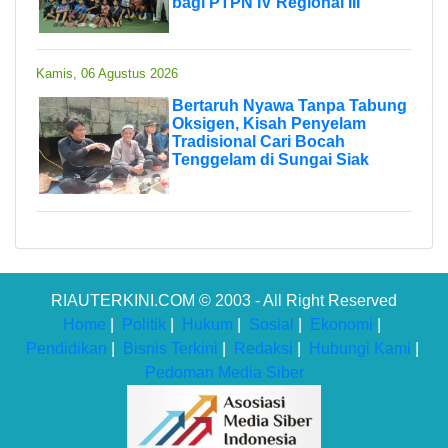
bagi PTPN IV Regional III
Kamis, 06 Agustus 2026
Bertaruh Nyawa Tanpa Tabung
Oksigen, Kisah Penyelam
Tradisional Cari Bocah
Tenggelam di Sungai Siak
RIAUTERKINI.COM © 2003 - All Right Reserved
Home
|
Politik
|
Hukum
|
Sosial
|
Ekonomi
|
Pendidikan
|
Bisnis Terkini
|
Redaksi
|
Hubungi Kami
|
Pedoman Media Siber