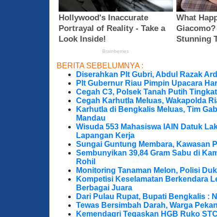
BERITA SEBELUMNYA :
Diserahkan Plt Gubri, Abdul Razak Ar
Plt Gubernur Riau Pimpin Upacara Hari
Cegah C3, Polsek Tanah Putih Tingkat
Cegah Karhutla Meluas, Wakapolda Ri
Karhutla di Bengkalis Meluas, Tim Ga
Mandau
Wisuda 553 Mahasiswa IAIN Datuk Lak
Lapangan Kerja
Sungai Guntung Membara, Kawasan P
Sembunyikan 39,84 Gram Sabu di Kama
Rohil
Monitoring Tanaman Melon, Polisi D
Kompetisi Keselamatan Berkendara Le
Berbagai Juara
Dari Pulau Rupat, Bupati Bengkalis : 
Tewas Bersimbah Darah, Warga Peka
Kemendagri Tegaskan HGB Ruko STC 