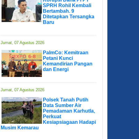
SPRH Rohil Kembali
Bertambah. 9
Ditetapkan Tersangka
Baru
Jumat, 07 Agustus 2026
PalmCo: Kemitraan
Petani Kunci
Kemandirian Pangan
dan Energi
Jumat, 07 Agustus 2026
Polsek Tanah Putih
Data Sumber Air
Pemadaman Karhutla,
Perkuat
Kesiapsiagaan Hadapi
Musim Kemarau