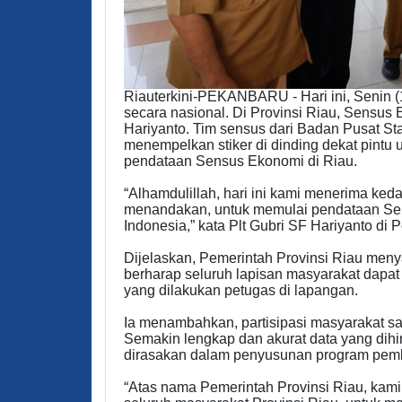
Riauterkini-PEKANBARU - Hari ini, Senin (
secara nasional. Di Provinsi Riau, Sensus
Hariyanto. Tim sensus dari Badan Pusat St
menempelkan stiker di dinding dekat pintu
pendataan Sensus Ekonomi di Riau.
“Alhamdulillah, hari ini kami menerima keda
menandakan, untuk memulai pendataan Sen
Indonesia,” kata Plt Gubri SF Hariyanto di 
Dijelaskan, Pemerintah Provinsi Riau men
berharap seluruh lapisan masyarakat dapa
yang dilakukan petugas di lapangan.
Ia menambahkan, partisipasi masyarakat s
Semakin lengkap dan akurat data yang dih
dirasakan dalam penyusunan program pe
“Atas nama Pemerintah Provinsi Riau, kam