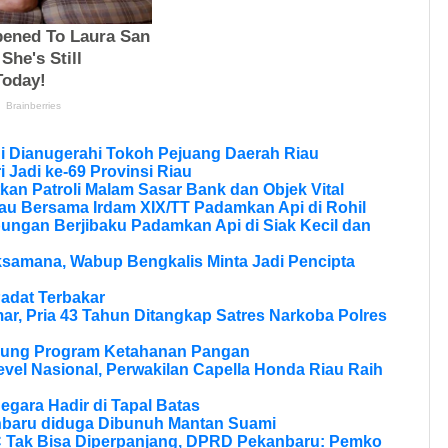
di Dianugerahi Tokoh Pejuang Daerah Riau
 Jadi ke-69 Provinsi Riau
kan Patroli Malam Sasar Bank dan Objek Vital
au Bersama Irdam XIX/TT Padamkan Api di Rohil
bungan Berjibaku Padamkan Api di Siak Kecil dan
samana, Wabup Bengkalis Minta Jadi Pencipta
adat Terbakar
r, Pria 43 Tahun Ditangkap Satres Narkoba Polres
ukung Program Ketahanan Pangan
vel Nasional, Perwakilan Capella Honda Riau Raih
Negara Hadir di Tapal Batas
nbaru diduga Dibunuh Mantan Suami
Tak Bisa Diperpanjang, DPRD Pekanbaru: Pemko