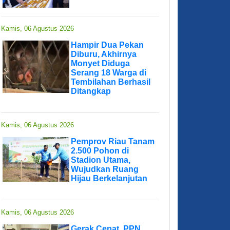
Kamis, 06 Agustus 2026
Hampir Dua Pekan
Diburu, Akhirnya
Monyet Diduga
Serang 18 Warga di
Tembilahan Berhasil
Ditangkap
Kamis, 06 Agustus 2026
Pemprov Riau Tanam
2.500 Pohon di
Stadion Utama,
Wujudkan Ruang
Hijau Berkelanjutan
Kamis, 06 Agustus 2026
Gerak Cepat, PPN