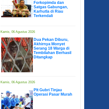
Forkopimda dan
Satgas Gabungan,
Karhutla di Riau
Terkendali
Kamis, 06 Agustus 2026
Dua Pekan Diburu,
Akhirnya Monyet
Serang 18 Warga di
Tembilahan Berhasil
Ditangkap
Kamis, 06 Agustus 2026
Plt Gubri Tinjau
Operasi Pasar Murah