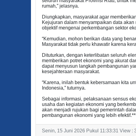
seluruh masyarakat Provinsi Riau, untuk 
rumah,” jelasnya.
Diungkapkan, masyarakat agar memberikan 
Kejujuran dalam menyampaikan data akan
objektif mengenai perkembangan sektor ek
“Kemudian, mohon berikan data yang benar 
Masyarakat tidak perlu khawatir karena ke
Dituturkan, dengan keterlibatan seluruh e
memberikan potret ekonomi yang akurat dan
dapat menyusun langkah pembangunan yang
kesejahteraan masyarakat.
“Karena, inilah bentuk kebersamaan kita 
Indonesia,” tuturnya.
Sebagai informasi, pelaksanaan sensus ek
usaha dan kegiatan ekonomi yang berkemba
akan menjadi rujukan bagi pemerintah dala
pembangunan ekonomi yang lebih efektif.**
Senin, 15 Juni 2026 Pukul 11:33:31 View :