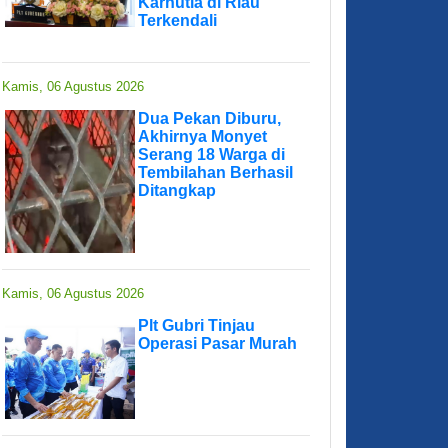
Karhutla di Riau
Terkendali
Kamis, 06 Agustus 2026
Dua Pekan Diburu,
Akhirnya Monyet
Serang 18 Warga di
Tembilahan Berhasil
Ditangkap
Kamis, 06 Agustus 2026
Plt Gubri Tinjau
Operasi Pasar Murah