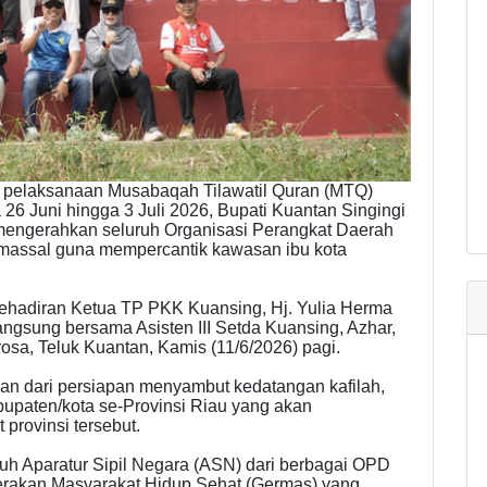
 pelaksanaan Musabaqah Tilawatil Quran (MTQ)
 26 Juni hingga 3 Juli 2026, Bupati Kuantan Singingi
mengerahkan seluruh Organisasi Perangkat Daerah
massal guna mempercantik kawasan ibu kota
kehadiran Ketua TP PKK Kuansing, Hj. Yulia Herma
ngsung bersama Asisten III Setda Kuansing, Azhar,
rosa, Teluk Kuantan, Kamis (11/6/2026) pagi.
an dari persiapan menyambut kedatangan kafilah,
abupaten/kota se-Provinsi Riau yang akan
 provinsi tersebut.
uh Aparatur Sipil Negara (ASN) dari berbagai OPD
rakan Masyarakat Hidup Sehat (Germas) yang