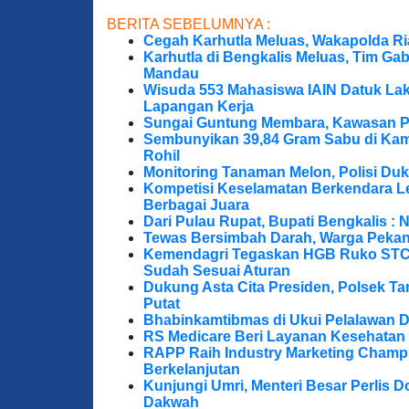
BERITA SEBELUMNYA :
Cegah Karhutla Meluas, Wakapolda Ri
Karhutla di Bengkalis Meluas, Tim Ga
Mandau
Wisuda 553 Mahasiswa IAIN Datuk Lak
Lapangan Kerja
Sungai Guntung Membara, Kawasan P
Sembunyikan 39,84 Gram Sabu di Kama
Rohil
Monitoring Tanaman Melon, Polisi D
Kompetisi Keselamatan Berkendara Le
Berbagai Juara
Dari Pulau Rupat, Bupati Bengkalis : 
Tewas Bersimbah Darah, Warga Peka
Kemendagri Tegaskan HGB Ruko STC 
Sudah Sesuai Aturan
Dukung Asta Cita Presiden, Polsek T
Putat
Bhabinkamtibmas di Ukui Pelalawan 
RS Medicare Beri Layanan Kesehatan
RAPP Raih Industry Marketing Champ
Berkelanjutan
Kunjungi Umri, Menteri Besar Perlis 
Dakwah