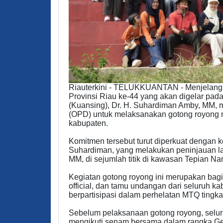
Riauterkini - TELUKKUANTAN - Menjelang
Provinsi Riau ke-44 yang akan digelar pada
(Kuansing), Dr. H. Suhardiman Amby, MM, 
(OPD) untuk melaksanakan gotong royong 
kabupaten.
Komitmen tersebut turut diperkuat dengan 
Suhardiman, yang melakukan peninjauan la
MM, di sejumlah titik di kawasan Tepian Na
Kegiatan gotong royong ini merupakan bagi
official, dan tamu undangan dari seluruh k
berpartisipasi dalam perhelatan MTQ tingkat
Sebelum pelaksanaan gotong royong, selur
mengikuti senam bersama dalam rangka Ge