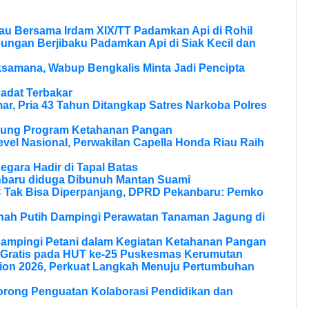
au Bersama Irdam XIX/TT Padamkan Api di Rohil
bungan Berjibaku Padamkan Api di Siak Kecil dan
samana, Wabup Bengkalis Minta Jadi Pencipta
adat Terbakar
r, Pria 43 Tahun Ditangkap Satres Narkoba Polres
ukung Program Ketahanan Pangan
vel Nasional, Perwakilan Capella Honda Riau Raih
Negara Hadir di Tapal Batas
nbaru diduga Dibunuh Mantan Suami
Tak Bisa Diperpanjang, DPRD Pekanbaru: Pemko
anah Putih Dampingi Perawatan Tanaman Jagung di
Dampingi Petani dalam Kegiatan Ketahanan Pangan
 Gratis pada HUT ke-25 Puskesmas Kerumutan
ion 2026, Perkuat Langkah Menuju Pertumbuhan
Dorong Penguatan Kolaborasi Pendidikan dan