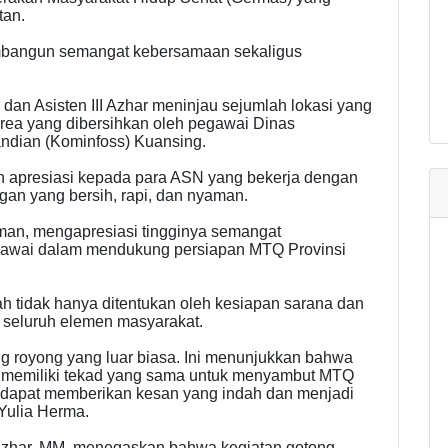
tan.
mbangun semangat kebersamaan sekaligus
dan Asisten III Azhar meninjau sejumlah lokasi yang
area yang dibersihkan oleh pegawai Dinas
sandian (Kominfoss) Kuansing.
 apresiasi kepada para ASN yang bekerja dengan
an yang bersih, rapi, dan nyaman.
man, mengapresiasi tingginya semangat
gawai dalam mendukung persiapan MTQ Provinsi
h tidak hanya ditentukan oleh kesiapan sarana dan
if seluruh elemen masyarakat.
ng royong yang luar biasa. Ini menunjukkan bahwa
t memiliki tekad yang sama untuk menyambut MTQ
dapat memberikan kesan yang indah dan menjadi
Yulia Herma.
, Azhar, MM, menegaskan bahwa kegiatan gotong