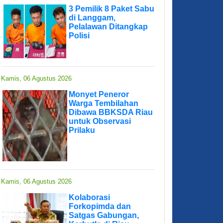
3 Pemilik 8 Paket Sabu
di Langgam,
Pelalawan Ditangkap
Polisi
Kamis, 06 Agustus 2026
Monyet Peneror
Warga Tembilahan
Dibawa BBKSDA Riau
untuk Observasi
Prilaku
Kamis, 06 Agustus 2026
Kolaborasi
Forkopimda dan
Satgas Gabungan,