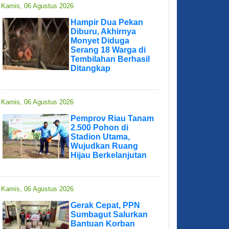
Kamis, 06 Agustus 2026
Hampir Dua Pekan
Diburu, Akhirnya
Monyet Diduga
Serang 18 Warga di
Tembilahan Berhasil
Ditangkap
Kamis, 06 Agustus 2026
Pemprov Riau Tanam
2.500 Pohon di
Stadion Utama,
Wujudkan Ruang
Hijau Berkelanjutan
Kamis, 06 Agustus 2026
Gerak Cepat, PPN
Sumbagut Salurkan
Bantuan Korban