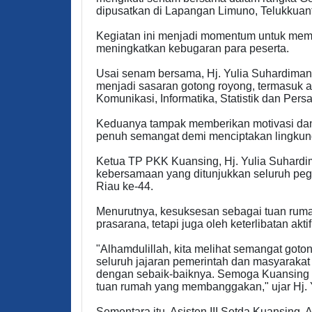
dipusatkan di Lapangan Limuno, Telukkuan
Kegiatan ini menjadi momentum untuk me
meningkatkan kebugaran para peserta.
Usai senam bersama, Hj. Yulia Suhardiman 
menjadi sasaran gotong royong, termasuk 
Komunikasi, Informatika, Statistik dan Per
Keduanya tampak memberikan motivasi dan
penuh semangat demi menciptakan lingkung
Ketua TP PKK Kuansing, Hj. Yulia Suhardi
kebersamaan yang ditunjukkan seluruh pe
Riau ke-44.
Menurutnya, kesuksesan sebagai tuan ruma
prasarana, tetapi juga oleh keterlibatan akt
"Alhamdulillah, kita melihat semangat goto
seluruh jajaran pemerintah dan masyaraka
dengan sebaik-baiknya. Semoga Kuansing 
tuan rumah yang membanggakan," ujar Hj. 
Sementara itu, Asisten III Setda Kuansing