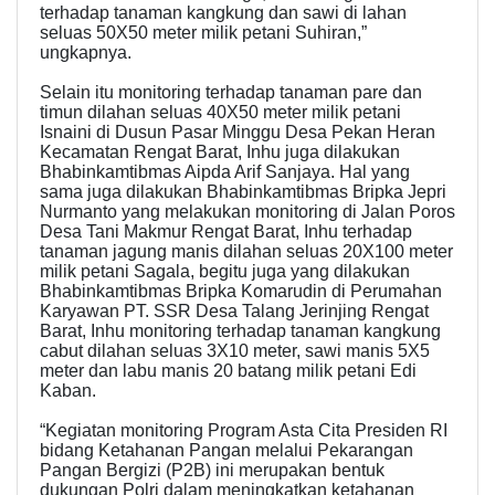
terhadap tanaman kangkung dan sawi di lahan
seluas 50X50 meter milik petani Suhiran,”
ungkapnya.
Selain itu monitoring terhadap tanaman pare dan
timun dilahan seluas 40X50 meter milik petani
Isnaini di Dusun Pasar Minggu Desa Pekan Heran
Kecamatan Rengat Barat, Inhu juga dilakukan
Bhabinkamtibmas Aipda Arif Sanjaya. Hal yang
sama juga dilakukan Bhabinkamtibmas Bripka Jepri
Nurmanto yang melakukan monitoring di Jalan Poros
Desa Tani Makmur Rengat Barat, Inhu terhadap
tanaman jagung manis dilahan seluas 20X100 meter
milik petani Sagala, begitu juga yang dilakukan
Bhabinkamtibmas Bripka Komarudin di Perumahan
Karyawan PT. SSR Desa Talang Jerinjing Rengat
Barat, Inhu monitoring terhadap tanaman kangkung
cabut dilahan seluas 3X10 meter, sawi manis 5X5
meter dan labu manis 20 batang milik petani Edi
Kaban.
“Kegiatan monitoring Program Asta Cita Presiden RI
bidang Ketahanan Pangan melalui Pekarangan
Pangan Bergizi (P2B) ini merupakan bentuk
dukungan Polri dalam meningkatkan ketahanan