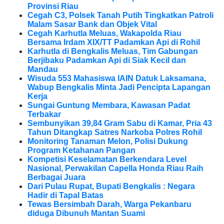
Provinsi Riau
Cegah C3, Polsek Tanah Putih Tingkatkan Patroli
Malam Sasar Bank dan Objek Vital
Cegah Karhutla Meluas, Wakapolda Riau
Bersama Irdam XIX/TT Padamkan Api di Rohil
Karhutla di Bengkalis Meluas, Tim Gabungan
Berjibaku Padamkan Api di Siak Kecil dan
Mandau
Wisuda 553 Mahasiswa IAIN Datuk Laksamana,
Wabup Bengkalis Minta Jadi Pencipta Lapangan
Kerja
Sungai Guntung Membara, Kawasan Padat
Terbakar
Sembunyikan 39,84 Gram Sabu di Kamar, Pria 43
Tahun Ditangkap Satres Narkoba Polres Rohil
Monitoring Tanaman Melon, Polisi Dukung
Program Ketahanan Pangan
Kompetisi Keselamatan Berkendara Level
Nasional, Perwakilan Capella Honda Riau Raih
Berbagai Juara
Dari Pulau Rupat, Bupati Bengkalis : Negara
Hadir di Tapal Batas
Tewas Bersimbah Darah, Warga Pekanbaru
diduga Dibunuh Mantan Suami