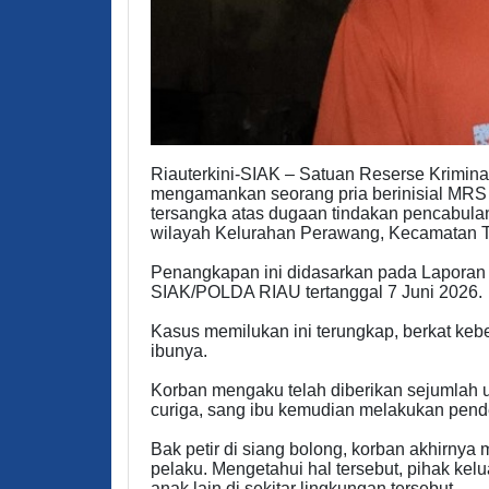
Riauterkini-​SIAK – Satuan Reserse Krimina
mengamankan seorang pria berinisial MRS 
tersangka atas dugaan tindakan pencabula
wilayah Kelurahan Perawang, Kecamatan T
​Penangkapan ini didasarkan pada Lapora
SIAK/POLDA RIAU tertanggal 7 Juni 2026.
​Kasus memilukan ini terungkap, berkat keb
ibunya.
Korban mengaku telah diberikan sejumlah 
curiga, sang ibu kemudian melakukan pen
​Bak petir di siang bolong, korban akhirnya
pelaku. Mengetahui hal tersebut, pihak ke
anak lain di sekitar lingkungan tersebut.