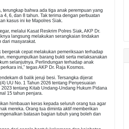
ga, terungkap bahwa ada tiga anak perempuan yang
a 4, 6, dan 8 tahun. Tak terima dengan perbuatan
an kasus ini ke Mapolres Siak.
egar, melalui Kasat Reskrim Polres Siak, AKP Dr.
knya langsung melakukan serangkaian tindakan
n dari masyarakat.
ak bergerak cepat melakukan pemeriksaan terhadap
ban, mengumpulkan barang bukti serta melaksanakan
kum selanjutnya. Perlindungan terhadap anak
perkara ini," tegas AKP Dr. Raja Kosmos.
ndekam di balik jeruji besi. Tersangka dijerat
t (4) UU No. 1 Tahun 2026 tentang Penyesuaian
n 2023 tentang Kitab Undang-Undang Hukum Pidana
l 15 tahun penjara.
rikan himbauan keras kepada seluruh orang tua agar
k mereka. Orang tua diminta aktif memberikan
 mengenalkan batasan bagian tubuh yang boleh dan