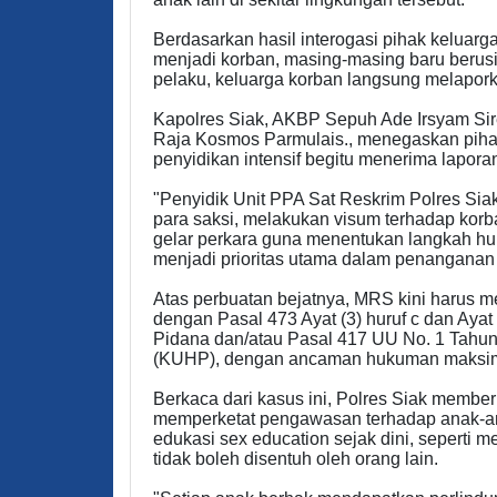
Berdasarkan hasil interogasi pihak keluar
menjadi korban, masing-masing baru berusi
pelaku, keluarga korban langsung melapork
​Kapolres Siak, AKBP Sepuh Ade Irsyam Sir
Raja Kosmos Parmulais., menegaskan piha
penyidikan intensif begitu menerima lapora
​"Penyidik Unit PPA Sat Reskrim Polres Si
para saksi, melakukan visum terhadap kor
gelar perkara guna menentukan langkah hu
menjadi prioritas utama dalam penanganan 
​Atas perbuatan bejatnya, MRS kini harus me
dengan Pasal 473 Ayat (3) huruf c dan Aya
Pidana dan/atau Pasal 417 UU No. 1 Tahu
(KUHP), dengan ancaman hukuman maksima
​Berkaca dari kasus ini, Polres Siak membe
memperketat pengawasan terhadap anak-ana
edukasi sex education sejak dini, seperti
tidak boleh disentuh oleh orang lain.