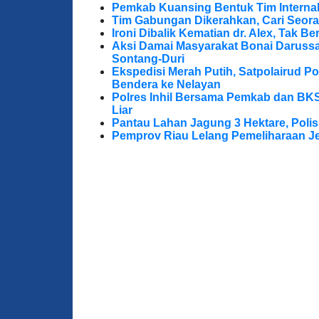
Pemkab Kuansing Bentuk Tim Internal
Tim Gabungan Dikerahkan, Cari Seora
Ironi Dibalik Kematian dr. Alex, Tak Berg
Aksi Damai Masyarakat Bonai Darussa
Sontang-Duri
Ekspedisi Merah Putih, Satpolairud P
Bendera ke Nelayan
Polres Inhil Bersama Pemkab dan BK
Liar
Pantau Lahan Jagung 3 Hektare, Poli
Pemprov Riau Lelang Pemeliharaan Jem