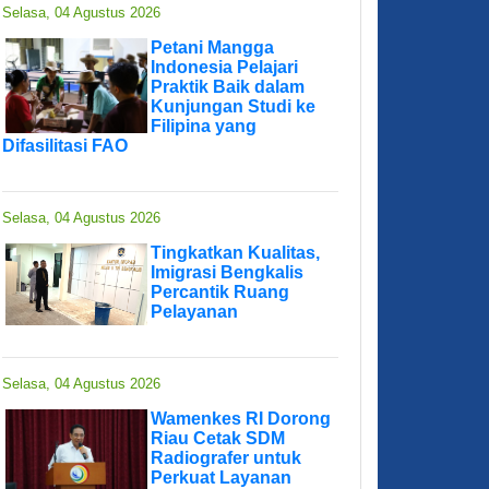
Selasa, 04 Agustus 2026
Petani Mangga
Indonesia Pelajari
Praktik Baik dalam
Kunjungan Studi ke
Filipina yang
Difasilitasi FAO
Selasa, 04 Agustus 2026
Tingkatkan Kualitas,
Imigrasi Bengkalis
Percantik Ruang
Pelayanan
Selasa, 04 Agustus 2026
Wamenkes RI Dorong
Riau Cetak SDM
Radiografer untuk
Perkuat Layanan