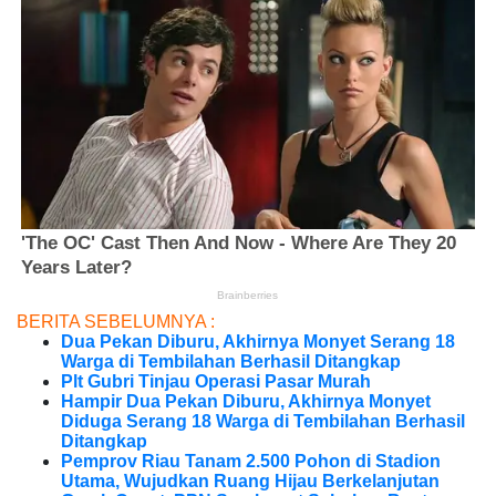
BERITA SEBELUMNYA :
Dua Pekan Diburu, Akhirnya Monyet Serang 18
Warga di Tembilahan Berhasil Ditangkap
Plt Gubri Tinjau Operasi Pasar Murah
Hampir Dua Pekan Diburu, Akhirnya Monyet
Diduga Serang 18 Warga di Tembilahan Berhasil
Ditangkap
Pemprov Riau Tanam 2.500 Pohon di Stadion
Utama, Wujudkan Ruang Hijau Berkelanjutan