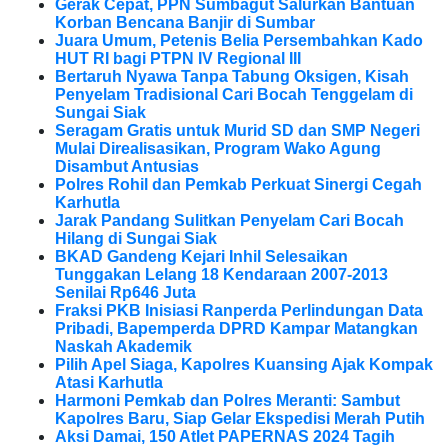
Gerak Cepat, PPN Sumbagut Salurkan Bantuan
Korban Bencana Banjir di Sumbar
Juara Umum, Petenis Belia Persembahkan Kado
HUT RI bagi PTPN IV Regional III
Bertaruh Nyawa Tanpa Tabung Oksigen, Kisah
Penyelam Tradisional Cari Bocah Tenggelam di
Sungai Siak
Seragam Gratis untuk Murid SD dan SMP Negeri
Mulai Direalisasikan, Program Wako Agung
Disambut Antusias
Polres Rohil dan Pemkab Perkuat Sinergi Cegah
Karhutla
Jarak Pandang Sulitkan Penyelam Cari Bocah
Hilang di Sungai Siak
BKAD Gandeng Kejari Inhil Selesaikan
Tunggakan Lelang 18 Kendaraan 2007-2013
Senilai Rp646 Juta
Fraksi PKB Inisiasi Ranperda Perlindungan Data
Pribadi, Bapemperda DPRD Kampar Matangkan
Naskah Akademik
Pilih Apel Siaga, Kapolres Kuansing Ajak Kompak
Atasi Karhutla
Harmoni Pemkab dan Polres Meranti: Sambut
Kapolres Baru, Siap Gelar Ekspedisi Merah Putih
Aksi Damai, 150 Atlet PAPERNAS 2024 Tagih