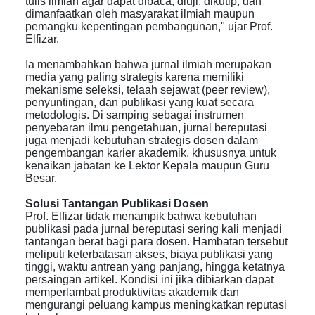
tulis ilmiah agar dapat dibaca, diuji, dikutip, dan
dimanfaatkan oleh masyarakat ilmiah maupun
pemangku kepentingan pembangunan," ujar Prof.
Elfizar.
Ia menambahkan bahwa jurnal ilmiah merupakan
media yang paling strategis karena memiliki
mekanisme seleksi, telaah sejawat (peer review),
penyuntingan, dan publikasi yang kuat secara
metodologis. Di samping sebagai instrumen
penyebaran ilmu pengetahuan, jurnal bereputasi
juga menjadi kebutuhan strategis dosen dalam
pengembangan karier akademik, khususnya untuk
kenaikan jabatan ke Lektor Kepala maupun Guru
Besar.
Solusi Tantangan Publikasi Dosen
Prof. Elfizar tidak menampik bahwa kebutuhan
publikasi pada jurnal bereputasi sering kali menjadi
tantangan berat bagi para dosen. Hambatan tersebut
meliputi keterbatasan akses, biaya publikasi yang
tinggi, waktu antrean yang panjang, hingga ketatnya
persaingan artikel. Kondisi ini jika dibiarkan dapat
memperlambat produktivitas akademik dan
mengurangi peluang kampus meningkatkan reputasi