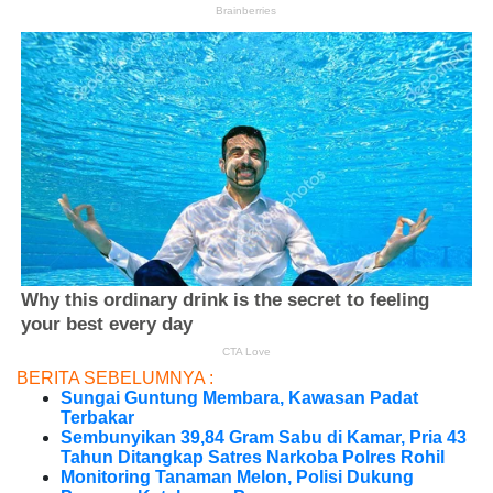
BERITA SEBELUMNYA :
Sungai Guntung Membara, Kawasan Padat
Terbakar
Sembunyikan 39,84 Gram Sabu di Kamar, Pria 43
Tahun Ditangkap Satres Narkoba Polres Rohil
Monitoring Tanaman Melon, Polisi Dukung