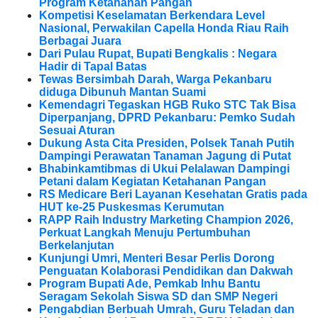
Program Ketahanan Pangan
Kompetisi Keselamatan Berkendara Level
Nasional, Perwakilan Capella Honda Riau Raih
Berbagai Juara
Dari Pulau Rupat, Bupati Bengkalis : Negara
Hadir di Tapal Batas
Tewas Bersimbah Darah, Warga Pekanbaru
diduga Dibunuh Mantan Suami
Kemendagri Tegaskan HGB Ruko STC Tak Bisa
Diperpanjang, DPRD Pekanbaru: Pemko Sudah
Sesuai Aturan
Dukung Asta Cita Presiden, Polsek Tanah Putih
Dampingi Perawatan Tanaman Jagung di Putat
Bhabinkamtibmas di Ukui Pelalawan Dampingi
Petani dalam Kegiatan Ketahanan Pangan
RS Medicare Beri Layanan Kesehatan Gratis pada
HUT ke-25 Puskesmas Kerumutan
RAPP Raih Industry Marketing Champion 2026,
Perkuat Langkah Menuju Pertumbuhan
Berkelanjutan
Kunjungi Umri, Menteri Besar Perlis Dorong
Penguatan Kolaborasi Pendidikan dan Dakwah
Program Bupati Ade, Pemkab Inhu Bantu
Seragam Sekolah Siswa SD dan SMP Negeri
Pengabdian Berbuah Umrah, Guru Teladan dan