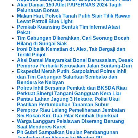
Aksi Damai, 150 Atlet PAPERNAS 2024 Tagih
Pelunasan Bonus
Malam Hari, Polsek Tanah Putih Sisir Titik Rawan
Lewat Patroli Blue Light
Pemkab Kuansing Bentuk Tim Internal Atasi
Pekat
Tim Gabungan Dikerahkan, Cari Seorang Bocah
Hilang di Sungai Siak
Ironi Dibalik Kematian dr. Alex, Tak Bergaji dan
Terlilit Pinjol
Aksi Damai Masyarakat Bonai Darussalam, Desak
Pemprov Perbaiki Kerusakan Jalan Sontang-Duri
Ekspedisi Merah Putih, Satpolairud Polres Inhil
dan Tim Gabungan Salurkan Sembako dan
Bendera ke Nelayan
Polres Inhil Bersama Pemkab dan BKSDA Riau
Perkuat Sinergi Tangani Gangguan Kera Liar
Pantau Lahan Jagung 3 Hektare, Polisi Ukui
Pastikan Pertumbuhan Tanaman Subur
Pemprov Riau Lelang Pemeliharaan Jembatan
Sei Rokan Kiri, Dua Pilar Kembali Diperkuat
Warga Langgam Pelalawan Diserang Beruang
Saat Menderes Karet
Plt Gubri Sampaikan Usulan Pembangunan
Jembatan dan Flyover ke Menteri PU