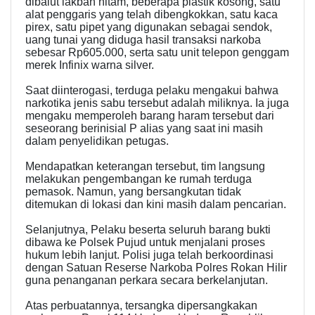
dibalut lakban hitam, beberapa plastik kosong, satu
alat penggaris yang telah dibengkokkan, satu kaca
pirex, satu pipet yang digunakan sebagai sendok,
uang tunai yang diduga hasil transaksi narkoba
sebesar Rp605.000, serta satu unit telepon genggam
merek Infinix warna silver.
Saat diinterogasi, terduga pelaku mengakui bahwa
narkotika jenis sabu tersebut adalah miliknya. Ia juga
mengaku memperoleh barang haram tersebut dari
seseorang berinisial P alias yang saat ini masih
dalam penyelidikan petugas.
Mendapatkan keterangan tersebut, tim langsung
melakukan pengembangan ke rumah terduga
pemasok. Namun, yang bersangkutan tidak
ditemukan di lokasi dan kini masih dalam pencarian.
Selanjutnya, Pelaku beserta seluruh barang bukti
dibawa ke Polsek Pujud untuk menjalani proses
hukum lebih lanjut. Polisi juga telah berkoordinasi
dengan Satuan Reserse Narkoba Polres Rokan Hilir
guna penanganan perkara secara berkelanjutan.
Atas perbuatannya, tersangka dipersangkakan