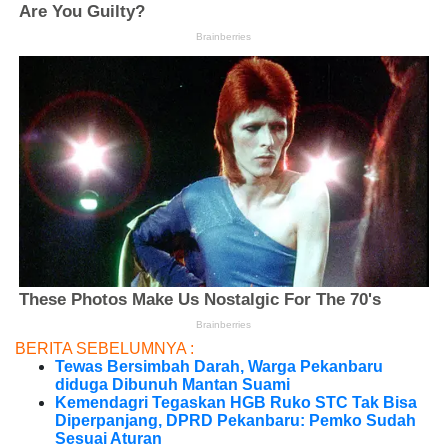
BERITA SEBELUMNYA :
Tewas Bersimbah Darah, Warga Pekanbaru
diduga Dibunuh Mantan Suami
Kemendagri Tegaskan HGB Ruko STC Tak Bisa
Diperpanjang, DPRD Pekanbaru: Pemko Sudah
Sesuai Aturan