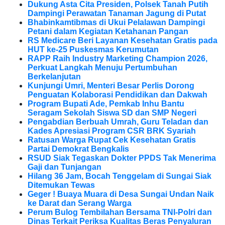
Dukung Asta Cita Presiden, Polsek Tanah Putih
Dampingi Perawatan Tanaman Jagung di Putat
Bhabinkamtibmas di Ukui Pelalawan Dampingi
Petani dalam Kegiatan Ketahanan Pangan
RS Medicare Beri Layanan Kesehatan Gratis pada
HUT ke-25 Puskesmas Kerumutan
RAPP Raih Industry Marketing Champion 2026,
Perkuat Langkah Menuju Pertumbuhan
Berkelanjutan
Kunjungi Umri, Menteri Besar Perlis Dorong
Penguatan Kolaborasi Pendidikan dan Dakwah
Program Bupati Ade, Pemkab Inhu Bantu
Seragam Sekolah Siswa SD dan SMP Negeri
Pengabdian Berbuah Umrah, Guru Teladan dan
Kades Apresiasi Program CSR BRK Syariah
Ratusan Warga Rupat Cek Kesehatan Gratis
Partai Demokrat Bengkalis
RSUD Siak Tegaskan Dokter PPDS Tak Menerima
Gaji dan Tunjangan
Hilang 36 Jam, Bocah Tenggelam di Sungai Siak
Ditemukan Tewas
Geger ! Buaya Muara di Desa Sungai Undan Naik
ke Darat dan Serang Warga
Perum Bulog Tembilahan Bersama TNI-Polri dan
Dinas Terkait Periksa Kualitas Beras Penyaluran