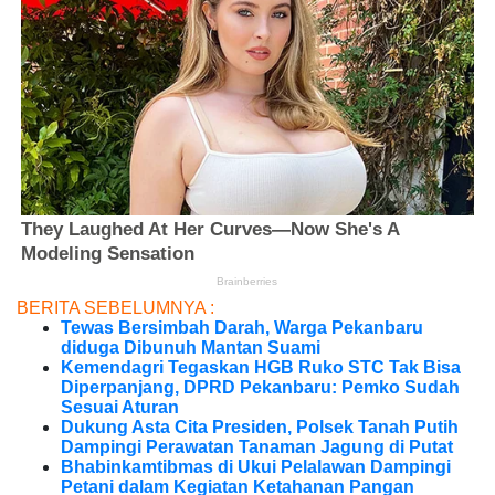
BERITA SEBELUMNYA :
Tewas Bersimbah Darah, Warga Pekanbaru
diduga Dibunuh Mantan Suami
Kemendagri Tegaskan HGB Ruko STC Tak Bisa
Diperpanjang, DPRD Pekanbaru: Pemko Sudah
Sesuai Aturan
Dukung Asta Cita Presiden, Polsek Tanah Putih
Dampingi Perawatan Tanaman Jagung di Putat
Bhabinkamtibmas di Ukui Pelalawan Dampingi
Petani dalam Kegiatan Ketahanan Pangan