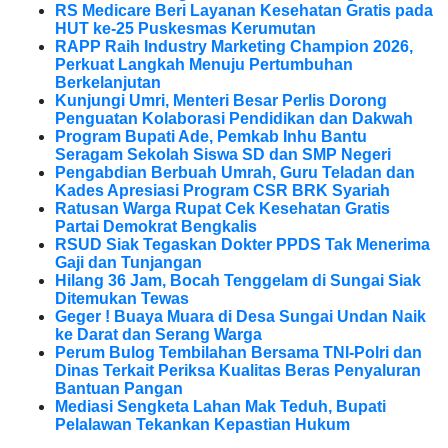
RS Medicare Beri Layanan Kesehatan Gratis pada
HUT ke-25 Puskesmas Kerumutan
RAPP Raih Industry Marketing Champion 2026,
Perkuat Langkah Menuju Pertumbuhan
Berkelanjutan
Kunjungi Umri, Menteri Besar Perlis Dorong
Penguatan Kolaborasi Pendidikan dan Dakwah
Program Bupati Ade, Pemkab Inhu Bantu
Seragam Sekolah Siswa SD dan SMP Negeri
Pengabdian Berbuah Umrah, Guru Teladan dan
Kades Apresiasi Program CSR BRK Syariah
Ratusan Warga Rupat Cek Kesehatan Gratis
Partai Demokrat Bengkalis
RSUD Siak Tegaskan Dokter PPDS Tak Menerima
Gaji dan Tunjangan
Hilang 36 Jam, Bocah Tenggelam di Sungai Siak
Ditemukan Tewas
Geger ! Buaya Muara di Desa Sungai Undan Naik
ke Darat dan Serang Warga
Perum Bulog Tembilahan Bersama TNI-Polri dan
Dinas Terkait Periksa Kualitas Beras Penyaluran
Bantuan Pangan
Mediasi Sengketa Lahan Mak Teduh, Bupati
Pelalawan Tekankan Kepastian Hukum