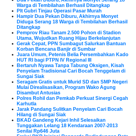
Warga di Tembilahan Berhasil Ditangkap
Plt Gubri Tinjau Operasi Pasar Murah
Hampir Dua Pekan Diburu, Akhirnya Monyet
Diduga Serang 18 Warga di Tembilahan Berhasil
Ditangkap
Pemprov Riau Tanam 2.500 Pohon di Stadion
Utama, Wujudkan Ruang Hijau Berkelanjutan
Gerak Cepat, PPN Sumbagut Salurkan Bantuan
Korban Bencana Banjir di Sumbar
Juara Umum, Petenis Belia Persembahkan Kado
HUT RI bagi PTPN IV Regional III
Bertaruh Nyawa Tanpa Tabung Oksigen, Kisah
Penyelam Tradisional Cari Bocah Tenggelam di
Sungai Siak
Seragam Gratis untuk Murid SD dan SMP Negeri
Mulai Direalisasikan, Program Wako Agung
Disambut Antusias
Polres Rohil dan Pemkab Perkuat Sinergi Cegah
Karhutla
Jarak Pandang Sulitkan Penyelam Cari Bocah
Hilang di Sungai Siak
BKAD Gandeng Kejari Inhil Selesaikan
Tunggakan Lelang 18 Kendaraan 2007-2013
Senilai Rp646 Juta