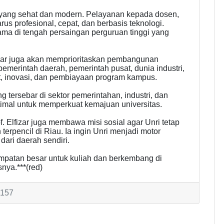
a yang sehat dan modern. Pelayanan kepada dosen,
s profesional, cepat, dan berbasis teknologi.
ama di tengah persaingan perguruan tinggi yang
fizar juga akan memprioritaskan pembangunan
 pemerintah daerah, pemerintah pusat, dunia industri,
t, inovasi, dan pembiayaan program kampus.
g tersebar di sektor pemerintahan, industri, dan
timal untuk memperkuat kemajuan universitas.
. Elfizar juga membawa misi sosial agar Unri tetap
erpencil di Riau. Ia ingin Unri menjadi motor
ri daerah sendiri.
mpatan besar untuk kuliah dan berkembang di
nya.***(red)
2157