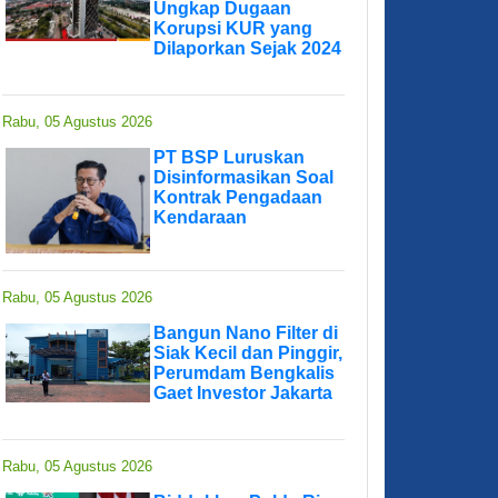
Ungkap Dugaan
Korupsi KUR yang
Dilaporkan Sejak 2024
Rabu, 05 Agustus 2026
PT BSP Luruskan
Disinformasikan Soal
Kontrak Pengadaan
Kendaraan
Rabu, 05 Agustus 2026
Bangun Nano Filter di
Siak Kecil dan Pinggir,
Perumdam Bengkalis
Gaet Investor Jakarta
Rabu, 05 Agustus 2026