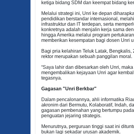
ketiga bidang SDM dan keempat bidang ker
Melalui strategi ini, Unri ke depan dihara
pendidikan berstandar internasional, mel
infrastruktur dan IT terdepan, serta memperl
konkretnya adalah menjalin kerja sama den
hingga Amerika melalui program pertukaran
memberikan kesempatan bagi dosen Unri unt
Bagi pria kelahiran Teluk Latak, Bengkalis
rektor merupakan sebuah panggilan moral.
“Saya lahir dan dibesarkan oleh Unri, mak
mengembalikan kejayaan Unri agar kembali 
tegasnya.
Gagasan "Unri Berkbar"
Dalam pencalonannya, ahli informatika Ri
akronim dari Bermutu, Kolaboratif, Indah, d
gagasan pembenahan yang bertumpu pada ta
penguatan jejaring strategis.
Menurutnya, perguruan tinggi saat ini ditun
bukan lagi sekadar urusan akademik.