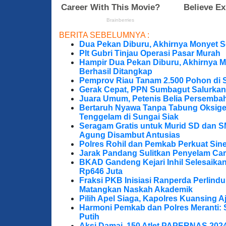
BERITA SEBELUMNYA :
Dua Pekan Diburu, Akhirnya Monyet S
Plt Gubri Tinjau Operasi Pasar Murah
Hampir Dua Pekan Diburu, Akhirnya M
Berhasil Ditangkap
Pemprov Riau Tanam 2.500 Pohon di S
Gerak Cepat, PPN Sumbagut Salurkan
Juara Umum, Petenis Belia Persembah
Bertaruh Nyawa Tanpa Tabung Oksigen
Tenggelam di Sungai Siak
Seragam Gratis untuk Murid SD dan S
Agung Disambut Antusias
Polres Rohil dan Pemkab Perkuat Sine
Jarak Pandang Sulitkan Penyelam Cari
BKAD Gandeng Kejari Inhil Selesaika
Rp646 Juta
Fraksi PKB Inisiasi Ranperda Perlin
Matangkan Naskah Akademik
Pilih Apel Siaga, Kapolres Kuansing 
Harmoni Pemkab dan Polres Meranti: 
Putih
Aksi Damai, 150 Atlet PAPERNAS 202