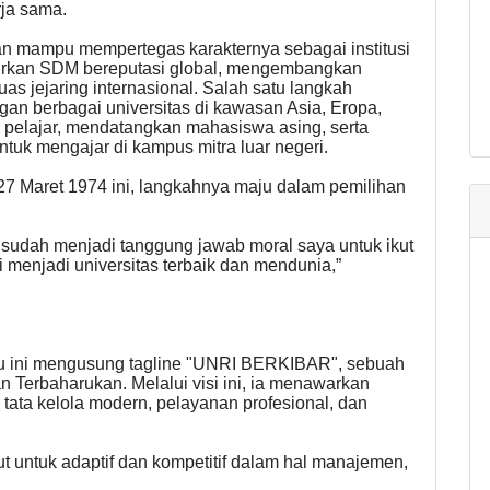
ja sama.
pkan mampu mempertegas karakternya sebagai institusi
ahirkan SDM bereputasi global, mengembangkan
uas jejaring internasional. Salah satu langkah
gan berbagai universitas di kawasan Asia, Eropa,
 pelajar, mendatangkan mahasiswa asing, serta
uk mengajar di kampus mitra luar negeri.
, 27 Maret 1974 ini, langkahnya maju dalam pemilihan
a sudah menjadi tanggung jawab moral saya untuk ikut
menjadi universitas terbaik dan mendunia,”
au ini mengusung tagline "UNRI BERKIBAR", sebuah
an Terbaharukan. Melalui visi ini, ia menawarkan
ta kelola modern, pelayanan profesional, dan
tut untuk adaptif dan kompetitif dalam hal manajemen,