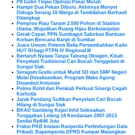
Plt Gubri Tinjau Operasi Pasar Murah
Hampir Dua Pekan Diburu, Akhirnya Monyet
Diduga Serang 18 Warga di Tembilahan Berhasil
Ditangkap
Pemprov Riau Tanam 2.500 Pohon di Stadion
Utama, Wujudkan Ruang Hijau Berkelanjutan
Gerak Cepat, PPN Sumbagut Salurkan Bantuan
Korban Bencana Banjir di Sumbar
Juara Umum, Petenis Belia Persembahkan Kado
HUT RI bagi PTPN IV Regional III
Bertaruh Nyawa Tanpa Tabung Oksigen, Kisah
Penyelam Tradisional Cari Bocah Tenggelam di
Sungai Siak
Seragam Gratis untuk Murid SD dan SMP Negeri
Mulai Direalisasikan, Program Wako Agung
Disambut Antusias
Polres Rohil dan Pemkab Perkuat Sinergi Cegah
Karhutla
Jarak Pandang Sulitkan Penyelam Cari Bocah
Hilang di Sungai Siak
BKAD Gandeng Kejari Inhil Selesaikan
Tunggakan Lelang 18 Kendaraan 2007-2013
Senilai Rp646 Juta
Fraksi PKB Inisiasi Ranperda Perlindungan Data
Pribadi, Bapemperda DPRD Kampar Matangkan