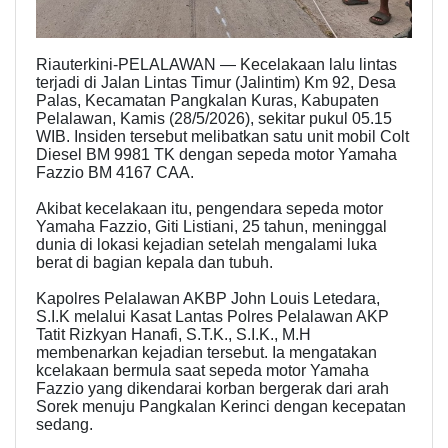
Riauterkini-PELALAWAN — Kecelakaan lalu lintas
terjadi di Jalan Lintas Timur (Jalintim) Km 92, Desa
Palas, Kecamatan Pangkalan Kuras, Kabupaten
Pelalawan, Kamis (28/5/2026), sekitar pukul 05.15
WIB. Insiden tersebut melibatkan satu unit mobil Colt
Diesel BM 9981 TK dengan sepeda motor Yamaha
Fazzio BM 4167 CAA.
Akibat kecelakaan itu, pengendara sepeda motor
Yamaha Fazzio, Giti Listiani, 25 tahun, meninggal
dunia di lokasi kejadian setelah mengalami luka
berat di bagian kepala dan tubuh.
Kapolres Pelalawan AKBP John Louis Letedara,
S.I.K melalui Kasat Lantas Polres Pelalawan AKP
Tatit Rizkyan Hanafi, S.T.K., S.I.K., M.H
membenarkan kejadian tersebut. Ia mengatakan
kcelakaan bermula saat sepeda motor Yamaha
Fazzio yang dikendarai korban bergerak dari arah
Sorek menuju Pangkalan Kerinci dengan kecepatan
sedang.