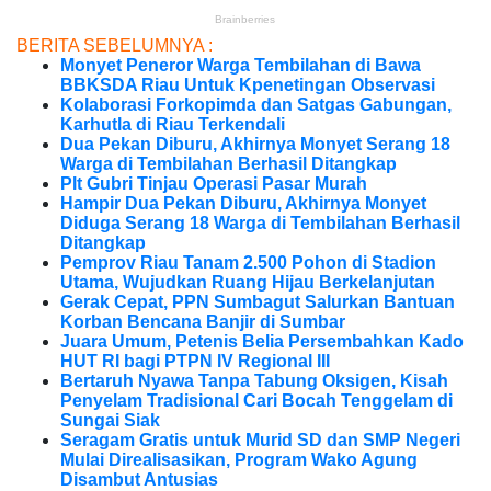
BERITA SEBELUMNYA :
Monyet Peneror Warga Tembilahan di Bawa
BBKSDA Riau Untuk Kpenetingan Observasi
Kolaborasi Forkopimda dan Satgas Gabungan,
Karhutla di Riau Terkendali
Dua Pekan Diburu, Akhirnya Monyet Serang 18
Warga di Tembilahan Berhasil Ditangkap
Plt Gubri Tinjau Operasi Pasar Murah
Hampir Dua Pekan Diburu, Akhirnya Monyet
Diduga Serang 18 Warga di Tembilahan Berhasil
Ditangkap
Pemprov Riau Tanam 2.500 Pohon di Stadion
Utama, Wujudkan Ruang Hijau Berkelanjutan
Gerak Cepat, PPN Sumbagut Salurkan Bantuan
Korban Bencana Banjir di Sumbar
Juara Umum, Petenis Belia Persembahkan Kado
HUT RI bagi PTPN IV Regional III
Bertaruh Nyawa Tanpa Tabung Oksigen, Kisah
Penyelam Tradisional Cari Bocah Tenggelam di
Sungai Siak
Seragam Gratis untuk Murid SD dan SMP Negeri
Mulai Direalisasikan, Program Wako Agung
Disambut Antusias