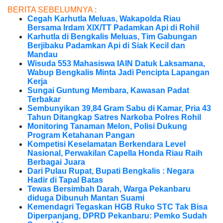
BERITA SEBELUMNYA :
Cegah Karhutla Meluas, Wakapolda Riau
Bersama Irdam XIX/TT Padamkan Api di Rohil
Karhutla di Bengkalis Meluas, Tim Gabungan
Berjibaku Padamkan Api di Siak Kecil dan
Mandau
Wisuda 553 Mahasiswa IAIN Datuk Laksamana,
Wabup Bengkalis Minta Jadi Pencipta Lapangan
Kerja
Sungai Guntung Membara, Kawasan Padat
Terbakar
Sembunyikan 39,84 Gram Sabu di Kamar, Pria 43
Tahun Ditangkap Satres Narkoba Polres Rohil
Monitoring Tanaman Melon, Polisi Dukung
Program Ketahanan Pangan
Kompetisi Keselamatan Berkendara Level
Nasional, Perwakilan Capella Honda Riau Raih
Berbagai Juara
Dari Pulau Rupat, Bupati Bengkalis : Negara
Hadir di Tapal Batas
Tewas Bersimbah Darah, Warga Pekanbaru
diduga Dibunuh Mantan Suami
Kemendagri Tegaskan HGB Ruko STC Tak Bisa
Diperpanjang, DPRD Pekanbaru: Pemko Sudah