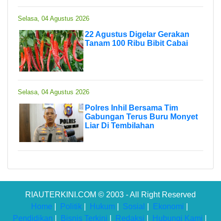
Selasa, 04 Agustus 2026
22 Agustus Digelar Gerakan
Tanam 100 Ribu Bibit Cabai
Selasa, 04 Agustus 2026
Polres Inhil Bersama Tim
Gabungan Terus Buru Monyet
Liar Di Tembilahan
RIAUTERKINI.COM © 2003 - All Right Reserved
Home
|
Politik
|
Hukum
|
Sosial
|
Ekonomi
|
Pendidikan
|
Bisnis Terkini
|
Redaksi
|
Hubungi Kami
|