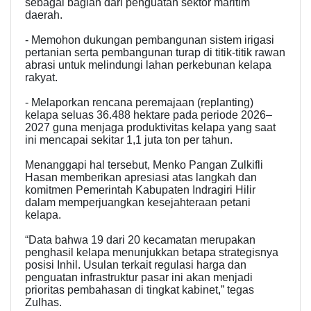
sebagai bagian dari penguatan sektor maritim
daerah.
- Memohon dukungan pembangunan sistem irigasi
pertanian serta pembangunan turap di titik-titik rawan
abrasi untuk melindungi lahan perkebunan kelapa
rakyat.
- Melaporkan rencana peremajaan (replanting)
kelapa seluas 36.488 hektare pada periode 2026–
2027 guna menjaga produktivitas kelapa yang saat
ini mencapai sekitar 1,1 juta ton per tahun.
Menanggapi hal tersebut, Menko Pangan Zulkifli
Hasan memberikan apresiasi atas langkah dan
komitmen Pemerintah Kabupaten Indragiri Hilir
dalam memperjuangkan kesejahteraan petani
kelapa.
“Data bahwa 19 dari 20 kecamatan merupakan
penghasil kelapa menunjukkan betapa strategisnya
posisi Inhil. Usulan terkait regulasi harga dan
penguatan infrastruktur pasar ini akan menjadi
prioritas pembahasan di tingkat kabinet,” tegas
Zulhas.