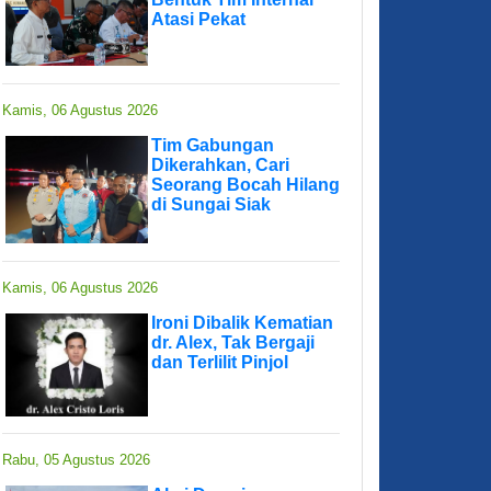
Atasi Pekat
Kamis, 06 Agustus 2026
Tim Gabungan
Dikerahkan, Cari
Seorang Bocah Hilang
di Sungai Siak
Kamis, 06 Agustus 2026
Ironi Dibalik Kematian
dr. Alex, Tak Bergaji
dan Terlilit Pinjol
Rabu, 05 Agustus 2026