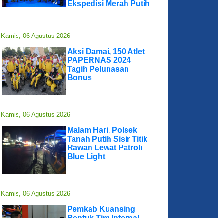
Ekspedisi Merah Putih
Kamis, 06 Agustus 2026
Aksi Damai, 150 Atlet
PAPERNAS 2024
Tagih Pelunasan
Bonus
Kamis, 06 Agustus 2026
Malam Hari, Polsek
Tanah Putih Sisir Titik
Rawan Lewat Patroli
Blue Light
Kamis, 06 Agustus 2026
Pemkab Kuansing
Bentuk Tim Internal