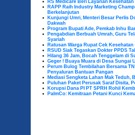
RS Medicare Beri Layanan Kesehatan
RAPP Raih Industry Marketing Champ
Berkelanjutan
Kunjungi Umri, Menteri Besar Perlis 
Dakwah
Program Bupati Ade, Pemkab Inhu Ba
Pengabdian Berbuah Umrah, Guru Te
Syariah
Ratusan Warga Rupat Cek Kesehatan G
RSUD Siak Tegaskan Dokter PPDS Tak
Hilang 36 Jam, Bocah Tenggelam di S
Geger ! Buaya Muara di Desa Sungai 
Perum Bulog Tembilahan Bersama TNI-P
Penyaluran Bantuan Pangan
Mediasi Sengketa Lahan Mak Teduh, 
Puluhan Paket Perusak Saraf Disita, P
Korupsi Dana PI PT SPRH Rohil Kemba
PalmCo: Kemitraan Petani Kunci Kem