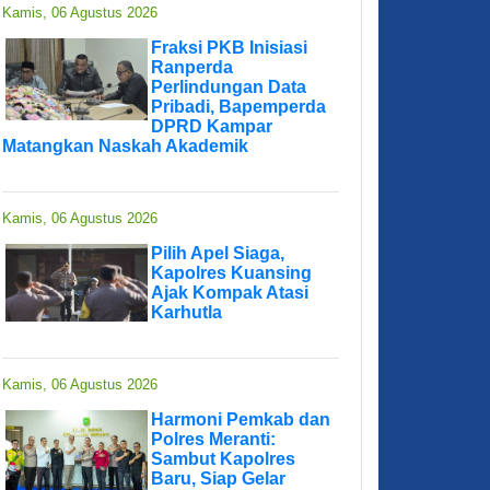
Kamis, 06 Agustus 2026
Fraksi PKB Inisiasi
Ranperda
Perlindungan Data
Pribadi, Bapemperda
DPRD Kampar
Matangkan Naskah Akademik
Kamis, 06 Agustus 2026
Pilih Apel Siaga,
Kapolres Kuansing
Ajak Kompak Atasi
Karhutla
Kamis, 06 Agustus 2026
Harmoni Pemkab dan
Polres Meranti:
Sambut Kapolres
Baru, Siap Gelar