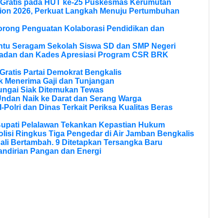
 Gratis pada HUT ke-25 Puskesmas Kerumutan
ion 2026, Perkuat Langkah Menuju Pertumbuhan
Dorong Penguatan Kolaborasi Pendidikan dan
ntu Seragam Sekolah Siswa SD dan SMP Negeri
ladan dan Kades Apresiasi Program CSR BRK
ratis Partai Demokrat Bengkalis
 Menerima Gaji dan Tunjangan
ungai Siak Ditemukan Tewas
Undan Naik ke Darat dan Serang Warga
olri dan Dinas Terkait Periksa Kualitas Beras
Bupati Pelalawan Tekankan Kepastian Hukum
olisi Ringkus Tiga Pengedar di Air Jamban Bengkalis
li Bertambah. 9 Ditetapkan Tersangka Baru
andirian Pangan dan Energi