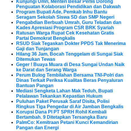
Kunjungi Umri, Menteri Besar Perlis Dorong
Penguatan Kolaborasi Pendidikan dan Dakwah
Program Bupati Ade, Pemkab Inhu Bantu
Seragam Sekolah Siswa SD dan SMP Negeri
Pengabdian Berbuah Umrah, Guru Teladan dan
Kades Apresiasi Program CSR BRK Syariah
Ratusan Warga Rupat Cek Kesehatan Gratis
Partai Demokrat Bengkalis
RSUD Siak Tegaskan Dokter PPDS Tak Menerima
Gaji dan Tunjangan
Hilang 36 Jam, Bocah Tenggelam di Sungai Siak
Ditemukan Tewas
Geger ! Buaya Muara di Desa Sungai Undan Naik
ke Darat dan Serang Warga
Perum Bulog Tembilahan Bersama TNI-Polri dan
Dinas Terkait Periksa Kualitas Beras Penyaluran
Bantuan Pangan
Mediasi Sengketa Lahan Mak Teduh, Bupati
Pelalawan Tekankan Kepastian Hukum
Puluhan Paket Perusak Saraf Disita, Polisi
Ringkus Tiga Pengedar di Air Jamban Bengkalis
Korupsi Dana PI PT SPRH Rohil Kembali
Bertambah. 9 Ditetapkan Tersangka Baru
PalmCo: Kemitraan Petani Kunci Kemandirian
Pangan dan Energi