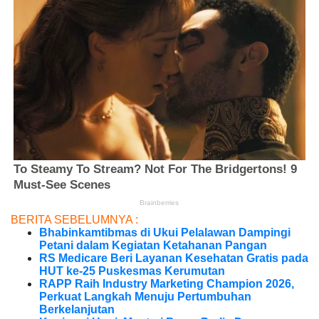
BERITA SEBELUMNYA :
Bhabinkamtibmas di Ukui Pelalawan Dampingi
Petani dalam Kegiatan Ketahanan Pangan
RS Medicare Beri Layanan Kesehatan Gratis pada
HUT ke-25 Puskesmas Kerumutan
RAPP Raih Industry Marketing Champion 2026,
Perkuat Langkah Menuju Pertumbuhan
Berkelanjutan