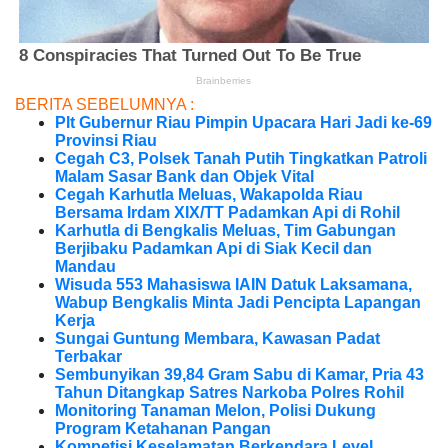
BERITA SEBELUMNYA :
Plt Gubernur Riau Pimpin Upacara Hari Jadi ke-69
Provinsi Riau
Cegah C3, Polsek Tanah Putih Tingkatkan Patroli
Malam Sasar Bank dan Objek Vital
Cegah Karhutla Meluas, Wakapolda Riau
Bersama Irdam XIX/TT Padamkan Api di Rohil
Karhutla di Bengkalis Meluas, Tim Gabungan
Berjibaku Padamkan Api di Siak Kecil dan
Mandau
Wisuda 553 Mahasiswa IAIN Datuk Laksamana,
Wabup Bengkalis Minta Jadi Pencipta Lapangan
Kerja
Sungai Guntung Membara, Kawasan Padat
Terbakar
Sembunyikan 39,84 Gram Sabu di Kamar, Pria 43
Tahun Ditangkap Satres Narkoba Polres Rohil
Monitoring Tanaman Melon, Polisi Dukung
Program Ketahanan Pangan
Kompetisi Keselamatan Berkendara Level