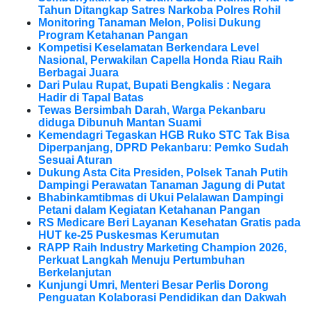
Tahun Ditangkap Satres Narkoba Polres Rohil
Monitoring Tanaman Melon, Polisi Dukung
Program Ketahanan Pangan
Kompetisi Keselamatan Berkendara Level
Nasional, Perwakilan Capella Honda Riau Raih
Berbagai Juara
Dari Pulau Rupat, Bupati Bengkalis : Negara
Hadir di Tapal Batas
Tewas Bersimbah Darah, Warga Pekanbaru
diduga Dibunuh Mantan Suami
Kemendagri Tegaskan HGB Ruko STC Tak Bisa
Diperpanjang, DPRD Pekanbaru: Pemko Sudah
Sesuai Aturan
Dukung Asta Cita Presiden, Polsek Tanah Putih
Dampingi Perawatan Tanaman Jagung di Putat
Bhabinkamtibmas di Ukui Pelalawan Dampingi
Petani dalam Kegiatan Ketahanan Pangan
RS Medicare Beri Layanan Kesehatan Gratis pada
HUT ke-25 Puskesmas Kerumutan
RAPP Raih Industry Marketing Champion 2026,
Perkuat Langkah Menuju Pertumbuhan
Berkelanjutan
Kunjungi Umri, Menteri Besar Perlis Dorong
Penguatan Kolaborasi Pendidikan dan Dakwah