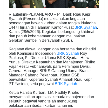
Riauterkini-PEKANBARU – PT Bank Riau Kepri
Syariah (Perseroda) melaksanakan kegiatan
pemotongan hewan kurban dalam rangka Iduladha
1447 Hijriah di Halaman Kantor Pusat
BRK Syariah
,
Kamis (28/5/2026). Kegiatan berlangsung khidmat
dan penuh kebersamaan dengan melibatkan
Gerakan Sembelih Bersyariah (GSB).
Kegiatan diawali dengan doa bersama dan dihadiri
oleh Komisaris Independen
BRK Syariah
Roy
Prakoso, Plt Direktur Utama BRK Syariah Helwin
Yunus, Direktur Kepatuhan dan Manajemen Risiko
Fajar Restu Febriansyah, para Pemimpin Divisi,
General Manager BRKS Cabang Utama, Branch
Manager Cabang Pekanbaru, Ketua GSB,
perwakilan Koperasi Syariah Amanah Riau Kepri,
PT Yastera, serta pegawai
BRK Syariah
.
Ketua Panitia Kurban, T.M. Fadhly Kholis
menyampaikan apresiasi kepada manajemen dan
seluruh pegawai yang telah mendukung
pelaksanaan ibadah kurban tahun ini.