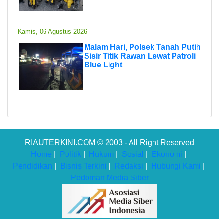
Kamis, 06 Agustus 2026
Malam Hari, Polsek Tanah Putih
Sisir Titik Rawan Lewat Patroli
Blue Light
RIAUTERKINI.COM © 2003 - All Right Reserved
Home
|
Politik
|
Hukum
|
Sosial
|
Ekonomi
|
Pendidikan
|
Bisnis Terkini
|
Redaksi
|
Hubungi Kami
|
Pedoman Media Siber