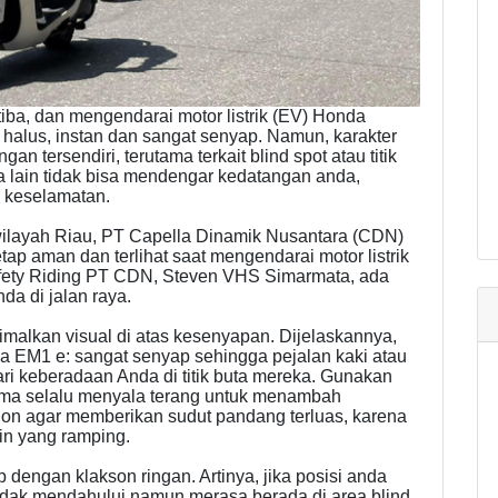
tiba, dan mengendarai motor listrik (EV) Honda
halus, instan dan sangat senyap. Namun, karakter
 tersendiri, terutama terkait blind spot atau titik
a lain tidak bisa mendengar kedatangan anda,
i keselamatan.
 wilayah Riau, PT Capella Dinamik Nusantara (CDN)
ap aman dan terlihat saat mengendarai motor listrik
Safety Riding PT CDN, Steven VHS Simarmata, ada
nda di jalan raya.
malkan visual di atas kesenyapan. Dijelaskannya,
da EM1 e: sangat senyap sehingga pejalan kaki atau
ri keberadaan Anda di titik buta mereka. Gunakan
tama selalu menyala terang untuk menambah
 spion agar memberikan sudut pandang terluas, karena
in yang ramping.
 dengan klakson ringan. Artinya, jika posisi anda
ndak mendahului namun merasa berada di area blind