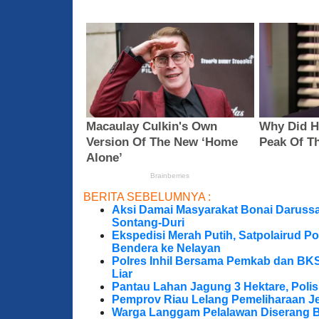
BERITA SEBELUMNYA :
Aksi Damai Masyarakat Bonai Darussa
Sontang-Duri
Ekspedisi Merah Putih, Satpolairud P
Bendera ke Nelayan
Polres Inhil Bersama Pemkab dan BK
Liar
Pantau Lahan Jagung 3 Hektare, Poli
Pemprov Riau Lelang Pemeliharaan Jem
Warga Langgam Pelalawan Diserang B