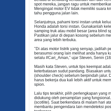
spot mereka, jangan ragu untuk memberika
Mengingat motor EV tidak memiliki suara k
tahu pengguna jalan lain.
Selanjutnya, pahami torsi instan untuk kelu
Honda adalah torsi instan. Gunakanlah keleb
samping truk atau mobil besar (area blind s
Pastikan jalur di depan kosong sebelum me
area yang lebih terbuka.
"Di atas motor listrik yang senyap, jadilah 
berasumsi orang lain melihat anda hanya k
selalu #Cari_Aman," ujar Steven, Senin (18
Masih kata Steven, untuk tips keempat adal
keterbatasan sudut pandang. Biasakan unt
(shoulder check) sebelum berpindah jalur. D
harus bekerja dua kali lebih aktif untuk mem
spion.
Lalu tips terakhir, pilih perlengkapan yang
didukung oleh penampilan yang fungsional. 
(scotlite). Saat berkendara di malam hari 
membantu pengendara lain mendeteksi posi