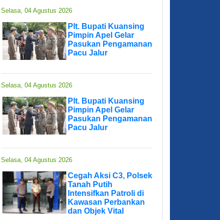
Selasa, 04 Agustus 2026
Plt. Bupati Kuansing
Pimpin Apel Gelar
Pasukan Pengamanan
Pacu Jalur
Selasa, 04 Agustus 2026
Plt. Bupati Kuansing
Pimpin Apel Gelar
Pasukan Pengamanan
Pacu Jalur
Selasa, 04 Agustus 2026
Cegah Aksi C3, Polsek
Tanah Putih
Intensifkan Patroli di
Kawasan Perbankan
dan Objek Vital