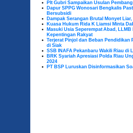
Plt Gubri Sampaikan Usulan Pembang
Dapur SPPG Wonosari Bengkalis Pas
Bersubsidi
Dampak Serangan Brutal Monyet Liar, 
Kuasa Hukum Rida K Liamsi Minta Da
Masuki Usia Seperempat Abad, LLMB 
Kepentingan Rakyat
Terjerat Pinjol dan Beban Pendidikan 
di Siak
SSB INAFA Pekanbaru Wakili Riau di 
BRK Syariah Apresiasi Polda Riau U
2024
PT BSP Luruskan Disinformasikan So