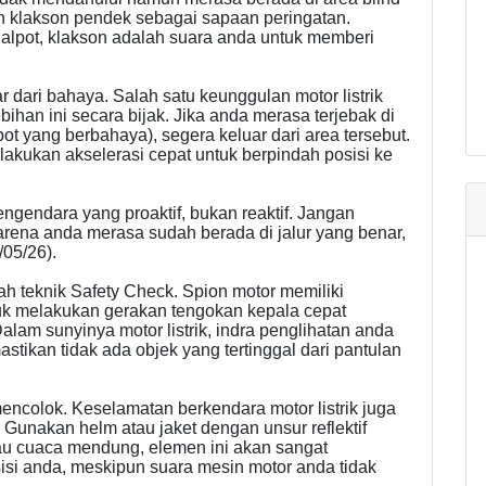
n klakson pendek sebagai sapaan peringatan.
nalpot, klakson adalah suara anda untuk memberi
ar dari bahaya. Salah satu keunggulan motor listrik
ihan ini secara bijak. Jika anda merasa terjebak di
pot yang berbahaya), segera keluar dari area tersebut.
lakukan akselerasi cepat untuk berpindah posisi ke
pengendara yang proaktif, bukan reaktif. Jangan
arena anda merasa sudah berada di jalur yang benar,
/05/26).
ah teknik Safety Check. Spion motor memiliki
uk melakukan gerakan tengokan kepala cepat
alam sunyinya motor listrik, indra penglihatan anda
astikan tidak ada objek yang tertinggal dari pantulan
 mencolok. Keselamatan berkendara motor listrik juga
Gunakan helm atau jaket dengan unsur reflektif
atau cuaca mendung, elemen ini akan sangat
si anda, meskipun suara mesin motor anda tidak