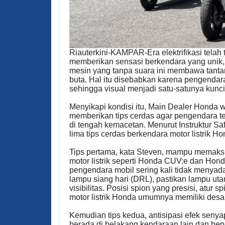
Riauterkini-KAMPAR-Era elektrifikasi telah 
memberikan sensasi berkendara yang unik, 
mesin yang tanpa suara ini membawa tantangan
buta. Hal itu disebabkan karena pengendar
sehingga visual menjadi satu-satunya kunc
Menyikapi kondisi itu, Main Dealer Honda
memberikan tips cerdas agar pengendara tet
di tengah kemacetan. Menurut Instruktur 
lima tips cerdas berkendara motor listrik Ho
Tips pertama, kata Steven, mampu memaksi
motor listrik seperti Honda CUV:e dan Hon
pengendara mobil sering kali tidak menyada
lampu siang hari (DRL), pastikan lampu u
visibilitas. Posisi spion yang presisi, atur
motor listrik Honda umumnya memiliki desa
Kemudian tips kedua, antisipasi efek senyap
berada di belakang kendaraan lain dan he