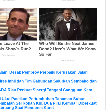
lam, Desak Pemprov Perbaiki Kerusakan Jalan
olres Inhil dan Tim Gabungan Salurkan Sembako dan
SDA Riau Perkuat Sinergi Tangani Gangguan Kera
si Ukui Pastikan Pertumbuhan Tanaman Subur
batan Sei Rokan Kiri, Dua Pilar Kembali Diperkuat
eruang Saat Menderes Karet