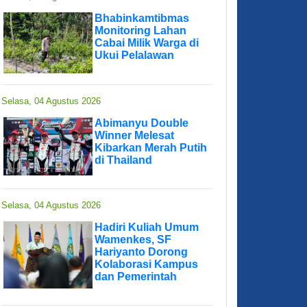
Bhabinkamtibmas
Monitoring Lahan
Cabai Milik Warga di
Ukui Pelalawan
Selasa, 04 Agustus 2026
Abimanyu Double
Winner Melesat
Kibarkan Merah Putih
di Thailand
Selasa, 04 Agustus 2026
Hadiri Kuliah Umum
Wamenkes, SF
Hariyanto Dorong
Kolaborasi Kampus
dan Pemerintah