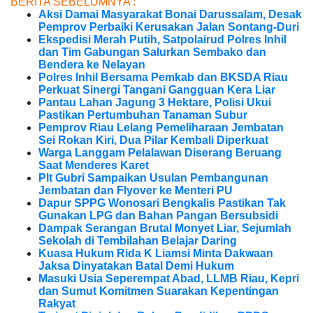
BERITA SEBELUMNYA :
Aksi Damai Masyarakat Bonai Darussalam, Desak
Pemprov Perbaiki Kerusakan Jalan Sontang-Duri
Ekspedisi Merah Putih, Satpolairud Polres Inhil
dan Tim Gabungan Salurkan Sembako dan
Bendera ke Nelayan
Polres Inhil Bersama Pemkab dan BKSDA Riau
Perkuat Sinergi Tangani Gangguan Kera Liar
Pantau Lahan Jagung 3 Hektare, Polisi Ukui
Pastikan Pertumbuhan Tanaman Subur
Pemprov Riau Lelang Pemeliharaan Jembatan
Sei Rokan Kiri, Dua Pilar Kembali Diperkuat
Warga Langgam Pelalawan Diserang Beruang
Saat Menderes Karet
Plt Gubri Sampaikan Usulan Pembangunan
Jembatan dan Flyover ke Menteri PU
Dapur SPPG Wonosari Bengkalis Pastikan Tak
Gunakan LPG dan Bahan Pangan Bersubsidi
Dampak Serangan Brutal Monyet Liar, Sejumlah
Sekolah di Tembilahan Belajar Daring
Kuasa Hukum Rida K Liamsi Minta Dakwaan
Jaksa Dinyatakan Batal Demi Hukum
Masuki Usia Seperempat Abad, LLMB Riau, Kepri
dan Sumut Komitmen Suarakan Kepentingan
Rakyat