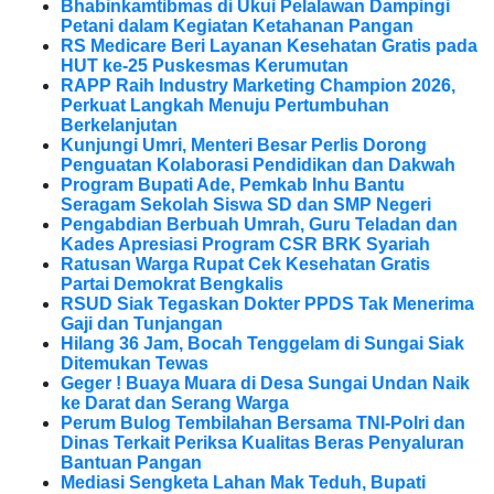
Bhabinkamtibmas di Ukui Pelalawan Dampingi
Petani dalam Kegiatan Ketahanan Pangan
RS Medicare Beri Layanan Kesehatan Gratis pada
HUT ke-25 Puskesmas Kerumutan
RAPP Raih Industry Marketing Champion 2026,
Perkuat Langkah Menuju Pertumbuhan
Berkelanjutan
Kunjungi Umri, Menteri Besar Perlis Dorong
Penguatan Kolaborasi Pendidikan dan Dakwah
Program Bupati Ade, Pemkab Inhu Bantu
Seragam Sekolah Siswa SD dan SMP Negeri
Pengabdian Berbuah Umrah, Guru Teladan dan
Kades Apresiasi Program CSR BRK Syariah
Ratusan Warga Rupat Cek Kesehatan Gratis
Partai Demokrat Bengkalis
RSUD Siak Tegaskan Dokter PPDS Tak Menerima
Gaji dan Tunjangan
Hilang 36 Jam, Bocah Tenggelam di Sungai Siak
Ditemukan Tewas
Geger ! Buaya Muara di Desa Sungai Undan Naik
ke Darat dan Serang Warga
Perum Bulog Tembilahan Bersama TNI-Polri dan
Dinas Terkait Periksa Kualitas Beras Penyaluran
Bantuan Pangan
Mediasi Sengketa Lahan Mak Teduh, Bupati