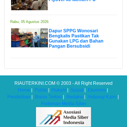
Rabu, 05 Agustus 2026
Dapur SPPG Wonosari
Bengkalis Pastikan Tak
Gunakan LPG dan Bahan
Pangan Bersubsidi
RIAUTERKINI.COM © 2003 - All Right Reserved
Home
|
Politik
|
Hukum
|
Sosial
|
Ekonomi
|
Pendidikan
|
Bisnis Terkini
|
Redaksi
|
Hubungi Kami
|
Pedoman Media Siber