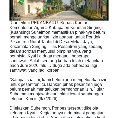
Riauterkini-PEKANBARU- Kepala Kantor
Kementerian Agama Kabupaten Kuantan Singingi
(Kuansing) Suhelmon memastikan pihaknya belum
pernah mengeluarkan izin apapun untuk Pondok
Pesantren Nurul Tauhid di Desa Mekar Jaya,
Kecamatan Singingi Hilir. Pesantren yang sedang
dalam sorotan menyusul pimpinannya yang
berinisial Kyai I diduga mengauli beberapa
santriwati. Salah seorang korban telah melahirkan
pada Juni 2026 lalu. Diduga ada beberapa lagi
santriwati yang jadi korban.
"Sampai saat ini, kami belum ada mengeluarkan izin
untuk pesantren itu. Bahkan pihak pesantren juga
belum pernah mengajukan permohonan izin, " ujar
Suhelmon menjawab riauterkini lewat sambungan
telepon, Kamis (9/7/2026).
Dijelaskan Suhelmon, Ponpes tersebut dikelola
keluarga Kyai I. Kegiatannya didominasi pengajian
tidak bersistem kelas. Santri dan santriwatinya tidak