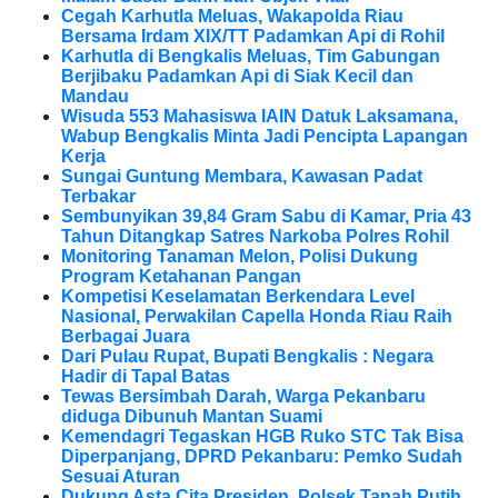
Cegah Karhutla Meluas, Wakapolda Riau
Bersama Irdam XIX/TT Padamkan Api di Rohil
Karhutla di Bengkalis Meluas, Tim Gabungan
Berjibaku Padamkan Api di Siak Kecil dan
Mandau
Wisuda 553 Mahasiswa IAIN Datuk Laksamana,
Wabup Bengkalis Minta Jadi Pencipta Lapangan
Kerja
Sungai Guntung Membara, Kawasan Padat
Terbakar
Sembunyikan 39,84 Gram Sabu di Kamar, Pria 43
Tahun Ditangkap Satres Narkoba Polres Rohil
Monitoring Tanaman Melon, Polisi Dukung
Program Ketahanan Pangan
Kompetisi Keselamatan Berkendara Level
Nasional, Perwakilan Capella Honda Riau Raih
Berbagai Juara
Dari Pulau Rupat, Bupati Bengkalis : Negara
Hadir di Tapal Batas
Tewas Bersimbah Darah, Warga Pekanbaru
diduga Dibunuh Mantan Suami
Kemendagri Tegaskan HGB Ruko STC Tak Bisa
Diperpanjang, DPRD Pekanbaru: Pemko Sudah
Sesuai Aturan
Dukung Asta Cita Presiden, Polsek Tanah Putih