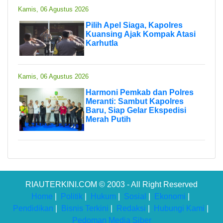
Kamis, 06 Agustus 2026
Pilih Apel Siaga, Kapolres
Kuansing Ajak Kompak Atasi
Karhutla
Kamis, 06 Agustus 2026
Harmoni Pemkab dan Polres
Meranti: Sambut Kapolres
Baru, Siap Gelar Ekspedisi
Merah Putih
RIAUTERKINI.COM © 2003 - All Right Reserved
Home
|
Politik
|
Hukum
|
Sosial
|
Ekonomi
|
Pendidikan
|
Bisnis Terkini
|
Redaksi
|
Hubungi Kami
|
Pedoman Media Siber