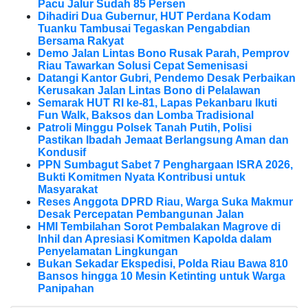
Pacu Jalur Sudah 85 Persen
Dihadiri Dua Gubernur, HUT Perdana Kodam
Tuanku Tambusai Tegaskan Pengabdian
Bersama Rakyat
Demo Jalan Lintas Bono Rusak Parah, Pemprov
Riau Tawarkan Solusi Cepat Semenisasi
Datangi Kantor Gubri, Pendemo Desak Perbaikan
Kerusakan Jalan Lintas Bono di Pelalawan
Semarak HUT RI ke-81, Lapas Pekanbaru Ikuti
Fun Walk, Baksos dan Lomba Tradisional
Patroli Minggu Polsek Tanah Putih, Polisi
Pastikan Ibadah Jemaat Berlangsung Aman dan
Kondusif
PPN Sumbagut Sabet 7 Penghargaan ISRA 2026,
Bukti Komitmen Nyata Kontribusi untuk
Masyarakat
Reses Anggota DPRD Riau, Warga Suka Makmur
Desak Percepatan Pembangunan Jalan
HMI Tembilahan Sorot Pembalakan Magrove di
Inhil dan Apresiasi Komitmen Kapolda dalam
Penyelamatan Lingkungan
Bukan Sekadar Ekspedisi, Polda Riau Bawa 810
Bansos hingga 10 Mesin Ketinting untuk Warga
Panipahan