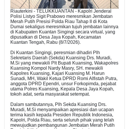
Riauterkini - TELUKKUANTAN - Kapolri Jenderal
Polisi Listyo Sigit Prabowo meresmikan Jembatan
Merah Putih Presisi Polda Riau Tahap II di Kota
Dumai sekaligus meresmikan tujuh jembatan lainnya
di Kabupaten Kuantan Singingi secara virtual, yang
dipusatkan di Desa Jaya Kopah, Kecamatan
Kuantan Tengah, Rabu (8/7/2026).
Di Kuantan Singingi, peresmian dihadiri Plh
Sekretaris Daerah (Sekda) Kuansing Drs. Muradi,
M.Si yang mewakili Plt Bupati Kuansing, Wakapolres
Kuansing Kompol Nardy Masry, SH. mewakili
Kapolres Kuansing, Kajari Kuansing M. Harun
Sunadi, MH, Wakil Ketua DPRD Romi Alfistah Putra,
anggota DPRD Ependri, unsur Forkopimda, pejabat
utama Polres Kuansing, Kepala Desa Jaya Kopah,
tokoh adat, serta masyarakat setempat.
Dalam sambutannya, Plh Sekda Kuansing Drs.
Muradi, M.Si menyampaikan apresiasi dan ucapan
terima kasih kepada Presiden Republik Indonesia,
Kapolri, Polda Riau, serta seluruh pihak yang telah
mewujudkan pembangunan Jembatan Merah Putih