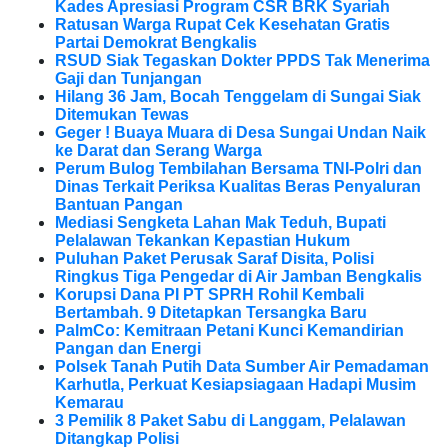
Kades Apresiasi Program CSR BRK Syariah
Ratusan Warga Rupat Cek Kesehatan Gratis
Partai Demokrat Bengkalis
RSUD Siak Tegaskan Dokter PPDS Tak Menerima
Gaji dan Tunjangan
Hilang 36 Jam, Bocah Tenggelam di Sungai Siak
Ditemukan Tewas
Geger ! Buaya Muara di Desa Sungai Undan Naik
ke Darat dan Serang Warga
Perum Bulog Tembilahan Bersama TNI-Polri dan
Dinas Terkait Periksa Kualitas Beras Penyaluran
Bantuan Pangan
Mediasi Sengketa Lahan Mak Teduh, Bupati
Pelalawan Tekankan Kepastian Hukum
Puluhan Paket Perusak Saraf Disita, Polisi
Ringkus Tiga Pengedar di Air Jamban Bengkalis
Korupsi Dana PI PT SPRH Rohil Kembali
Bertambah. 9 Ditetapkan Tersangka Baru
PalmCo: Kemitraan Petani Kunci Kemandirian
Pangan dan Energi
Polsek Tanah Putih Data Sumber Air Pemadaman
Karhutla, Perkuat Kesiapsiagaan Hadapi Musim
Kemarau
3 Pemilik 8 Paket Sabu di Langgam, Pelalawan
Ditangkap Polisi