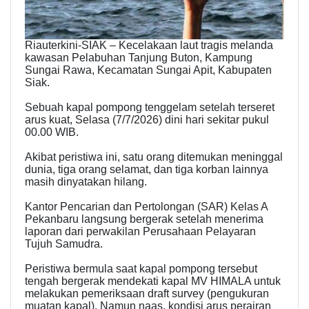
Riauterkini-​SIAK – Kecelakaan laut tragis melanda
kawasan Pelabuhan Tanjung Buton, Kampung
Sungai Rawa, Kecamatan Sungai Apit, Kabupaten
Siak.
Sebuah kapal pompong tenggelam setelah terseret
arus kuat, Selasa (7/7/2026) dini hari sekitar pukul
00.00 WIB.
Akibat peristiwa ini, satu orang ditemukan meninggal
dunia, tiga orang selamat, dan tiga korban lainnya
masih dinyatakan hilang.
​Kantor Pencarian dan Pertolongan (SAR) Kelas A
Pekanbaru langsung bergerak setelah menerima
laporan dari perwakilan Perusahaan Pelayaran
Tujuh Samudra.
​Peristiwa bermula saat kapal pompong tersebut
tengah bergerak mendekati kapal MV HIMALA untuk
melakukan pemeriksaan draft survey (pengukuran
muatan kapal). Namun naas, kondisi arus perairan