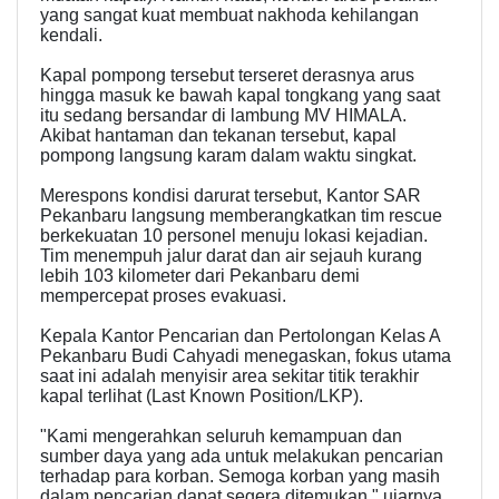
yang sangat kuat membuat nakhoda kehilangan
kendali.
​Kapal pompong tersebut terseret derasnya arus
hingga masuk ke bawah kapal tongkang yang saat
itu sedang bersandar di lambung MV HIMALA.
Akibat hantaman dan tekanan tersebut, kapal
pompong langsung karam dalam waktu singkat.
​Merespons kondisi darurat tersebut, Kantor SAR
Pekanbaru langsung memberangkatkan tim rescue
berkekuatan 10 personel menuju lokasi kejadian.
Tim menempuh jalur darat dan air sejauh kurang
lebih 103 kilometer dari Pekanbaru demi
mempercepat proses evakuasi.
​Kepala Kantor Pencarian dan Pertolongan Kelas A
Pekanbaru Budi Cahyadi menegaskan, fokus utama
saat ini adalah menyisir area sekitar titik terakhir
kapal terlihat (Last Known Position/LKP).
​"Kami mengerahkan seluruh kemampuan dan
sumber daya yang ada untuk melakukan pencarian
terhadap para korban. Semoga korban yang masih
dalam pencarian dapat segera ditemukan," ujarnya,