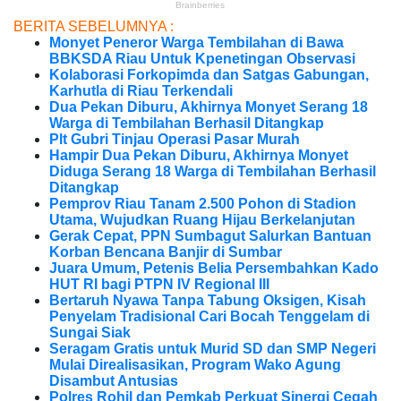
BERITA SEBELUMNYA :
Monyet Peneror Warga Tembilahan di Bawa
BBKSDA Riau Untuk Kpenetingan Observasi
Kolaborasi Forkopimda dan Satgas Gabungan,
Karhutla di Riau Terkendali
Dua Pekan Diburu, Akhirnya Monyet Serang 18
Warga di Tembilahan Berhasil Ditangkap
Plt Gubri Tinjau Operasi Pasar Murah
Hampir Dua Pekan Diburu, Akhirnya Monyet
Diduga Serang 18 Warga di Tembilahan Berhasil
Ditangkap
Pemprov Riau Tanam 2.500 Pohon di Stadion
Utama, Wujudkan Ruang Hijau Berkelanjutan
Gerak Cepat, PPN Sumbagut Salurkan Bantuan
Korban Bencana Banjir di Sumbar
Juara Umum, Petenis Belia Persembahkan Kado
HUT RI bagi PTPN IV Regional III
Bertaruh Nyawa Tanpa Tabung Oksigen, Kisah
Penyelam Tradisional Cari Bocah Tenggelam di
Sungai Siak
Seragam Gratis untuk Murid SD dan SMP Negeri
Mulai Direalisasikan, Program Wako Agung
Disambut Antusias
Polres Rohil dan Pemkab Perkuat Sinergi Cegah