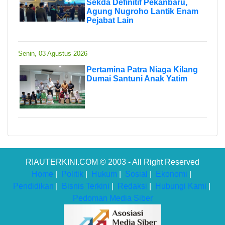
Sekda Definitif Pekanbaru,
Agung Nugroho Lantik Enam
Pejabat Lain
Senin, 03 Agustus 2026
Pertamina Patra Niaga Kilang
Dumai Santuni Anak Yatim
RIAUTERKINI.COM © 2003 - All Right Reserved
Home
|
Politik
|
Hukum
|
Sosial
|
Ekonomi
|
Pendidikan
|
Bisnis Terkini
|
Redaksi
|
Hubungi Kami
|
Pedoman Media Siber