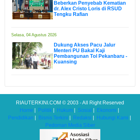
Beberkan Penyebab Kematian
dr. Alex Cristo Loris di RSUD
Tengku Rafian
Selasa, 04 Agustus 2026
Dukung Akses Pacu Jalur
Menteri PU Bakal Kaji
Pembangunan Tol Pekanbaru -
Kuansing
RIAUTERKINI.COM © 2003 - All Right Reserved
Home
|
Politik
|
Hukum
|
Sosial
|
Ekonomi
|
Pendidikan
|
Bisnis Terkini
|
Redaksi
|
Hubungi Kami
|
Pedoman Media Siber