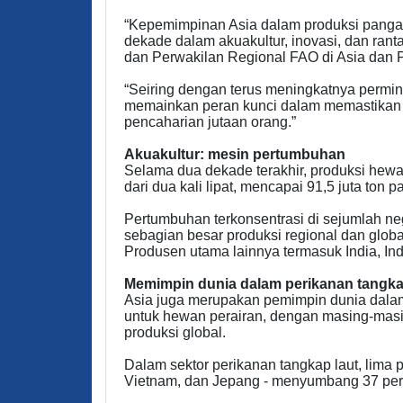
“Kepemimpinan Asia dalam produksi panga
dekade dalam akuakultur, inovasi, dan rantai
dan Perwakilan Regional FAO di Asia dan P
“Seiring dengan terus meningkatnya permin
memainkan peran kunci dalam memastikan 
pencaharian jutaan orang.”
Akuakultur: mesin pertumbuhan
Selama dua dekade terakhir, produksi hewan
dari dua kali lipat, mencapai 91,5 juta ton 
Pertumbuhan terkonsentrasi di sejumlah n
sebagian besar produksi regional dan global
Produsen utama lainnya termasuk India, In
Memimpin dunia dalam perikanan tangk
Asia juga merupakan pemimpin dunia dalam 
untuk hewan perairan, dengan masing-mas
produksi global.
Dalam sektor perikanan tangkap laut, lima p
Vietnam, dan Jepang - menyumbang 37 pers