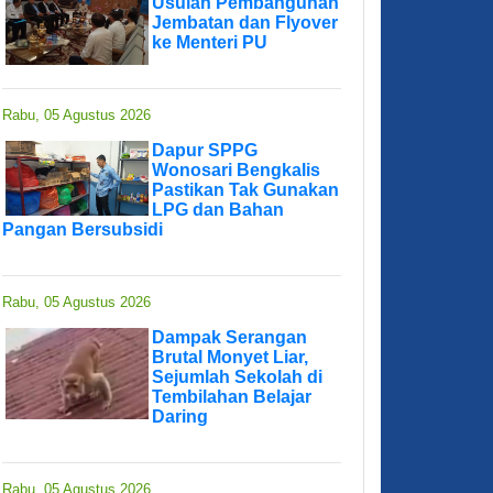
Usulan Pembangunan
Jembatan dan Flyover
ke Menteri PU
Rabu, 05 Agustus 2026
Dapur SPPG
Wonosari Bengkalis
Pastikan Tak Gunakan
LPG dan Bahan
Pangan Bersubsidi
Rabu, 05 Agustus 2026
Dampak Serangan
Brutal Monyet Liar,
Sejumlah Sekolah di
Tembilahan Belajar
Daring
Rabu, 05 Agustus 2026