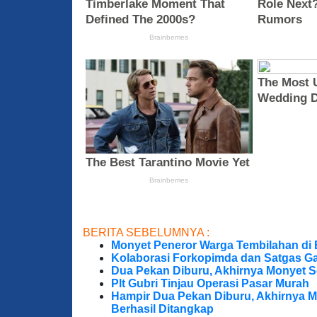
BERITA SEBELUMNYA :
Monyet Peneror Warga Tembilahan di
Kolaborasi Forkopimda dan Satgas Ga
Dua Pekan Diburu, Akhirnya Monyet S
Plt Gubri Tinjau Operasi Pasar Murah
Hampir Dua Pekan Diburu, Akhirnya M
Berhasil Ditangkap