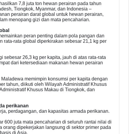
asilkan 7,8 juta ton hewan perairan pada tahun
ladesh, Tiongkok, Myanmar, dan Indonesia –
nan perairan darat global untuk hewan perairan,
lam menopang gizi dan mata pencaharian.
obal
 memainkan peran penting dalam pola pangan dan
n rata-rata global diperkirakan sebesar 21,1 kg per
i sebesar 26,3 kg per kapita, jauh di atas rata-rata
empat dari ketersediaan makanan hewan perairan
ut, Maladewa memimpin konsumsi per kapita dengan
r tahun, diikuti oleh Wilayah Administratif Khusus
Administratif Khusus Makau di Tiongkok, dan
da perikanan
rja, perdagangan, dan kapasitas armada perikanan.
600 juta mata pencaharian di seluruh rantai nilai di
uta orang dipekerjakan langsung di sektor primer pada
asis di Asia.