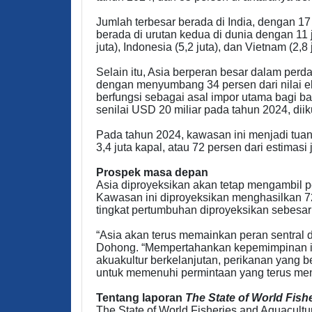
Jumlah terbesar berada di India, dengan 1
berada di urutan kedua di dunia dengan 11 
juta), Indonesia (5,2 juta), dan Vietnam (2,8 
Selain itu, Asia berperan besar dalam perd
dengan menyumbang 34 persen dari nilai ek
berfungsi sebagai asal impor utama bagi 
senilai USD 20 miliar pada tahun 2024, diik
Pada tahun 2024, kawasan ini menjadi tua
3,4 juta kapal, atau 72 persen dari estimas
Prospek masa depan
Asia diproyeksikan akan tetap mengambil p
Kawasan ini diproyeksikan menghasilkan 72
tingkat pertumbuhan diproyeksikan sebesar
“Asia akan terus memainkan peran sentral d
Dohong. “Mempertahankan kepemimpinan in
akuakultur berkelanjutan, perikanan yang b
untuk memenuhi permintaan yang terus men
Tentang laporan
The State of World Fish
The State of World Fisheries and Aquacult