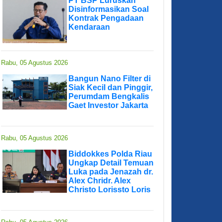
PT BSP Luruskan
Disinformasikan Soal
Kontrak Pengadaan
Kendaraan
Rabu, 05 Agustus 2026
Bangun Nano Filter di
Siak Kecil dan Pinggir,
Perumdam Bengkalis
Gaet Investor Jakarta
Rabu, 05 Agustus 2026
Biddokkes Polda Riau
Ungkap Detail Temuan
Luka pada Jenazah dr.
Alex Chridr. Alex
Christo Lorissto Loris