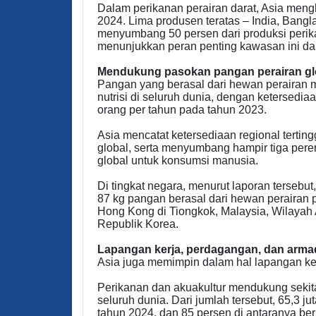
Dalam perikanan perairan darat, Asia mengh
2024. Lima produsen teratas – India, Bang
menyumbang 50 persen dari produksi perika
menunjukkan peran penting kawasan ini da
Mendukung pasokan pangan perairan gl
Pangan yang berasal dari hewan perairan
nutrisi di seluruh dunia, dengan ketersediaa
orang per tahun pada tahun 2023.
Asia mencatat ketersediaan regional tertingg
global, serta menyumbang hampir tiga per
global untuk konsumsi manusia.
Di tingkat negara, menurut laporan terseb
87 kg pangan berasal dari hewan perairan pe
Hong Kong di Tiongkok, Malaysia, Wilayah 
Republik Korea.
Lapangan kerja, perdagangan, dan arma
Asia juga memimpin dalam hal lapangan ke
Perikanan dan akuakultur mendukung sekitar 
seluruh dunia. Dari jumlah tersebut, 65,3 j
tahun 2024, dan 85 persen di antaranya berb