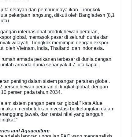
7 juta nelayan dan pembudidaya ikan. Tiongkok
juta pekerjaan langsung, diikuti oleh Bangladesh (8,1
juta).
agangan internasional produk hewan perairan,
spor global, memasok pasar di seluruh dunia dan
banyak wilayah. Tiongkok memimpin dengan ekspor
uti oleh Vietnam, India, Thailand, dan Indonesia.
n rumah armada perikanan terbesar di dunia dengan
i jumlah armada dunia sebanyak 4,7 juta kapal.
eran penting dalam sistem pangan perairan global.
 persen hewan perairan di tingkat global, dengan
 10 persen pada tahun 2034.
alam sistem pangan perairan global,” kata Alue
i akan membutuhkan investasi berkelanjutan dalam
ertanggung jawab, dan rantai nilai yang tangguh
ingkat.”
eries and Aquaculture
ure adalah laporan unggulan FAO yang menganalisis