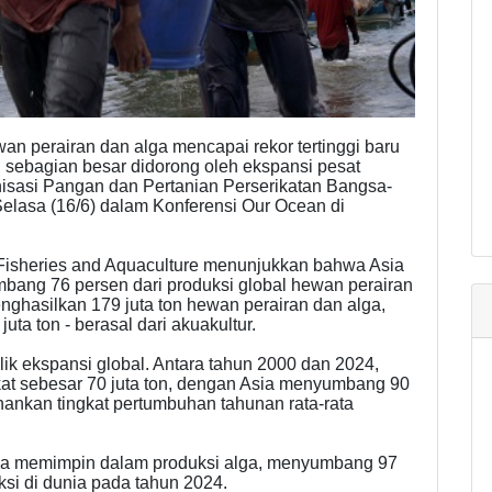
n perairan dan alga mencapai rekor tertinggi baru
g sebagian besar didorong oleh ekspansi pesat
anisasi Pangan dan Pertanian Perserikatan Bangsa-
elasa (16/6) dalam Konferensi Our Ocean di
d Fisheries and Aquaculture menunjukkan bahwa Asia
ang 76 persen dari produksi global hewan perairan
nghasilkan 179 juta ton hewan perairan dan alga,
uta ton - berasal dari akuakultur.
lik ekspansi global. Antara tahun 2000 dan 2024,
at sebesar 70 juta ton, dengan Asia menyumbang 90
ankan tingkat pertumbuhan tahunan rata-rata
uga memimpin dalam produksi alga, menyumbang 97
ksi di dunia pada tahun 2024.