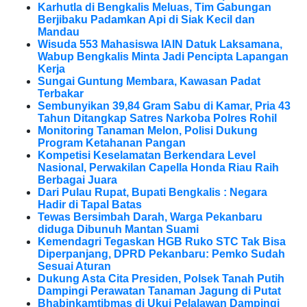
Karhutla di Bengkalis Meluas, Tim Gabungan
Berjibaku Padamkan Api di Siak Kecil dan
Mandau
Wisuda 553 Mahasiswa IAIN Datuk Laksamana,
Wabup Bengkalis Minta Jadi Pencipta Lapangan
Kerja
Sungai Guntung Membara, Kawasan Padat
Terbakar
Sembunyikan 39,84 Gram Sabu di Kamar, Pria 43
Tahun Ditangkap Satres Narkoba Polres Rohil
Monitoring Tanaman Melon, Polisi Dukung
Program Ketahanan Pangan
Kompetisi Keselamatan Berkendara Level
Nasional, Perwakilan Capella Honda Riau Raih
Berbagai Juara
Dari Pulau Rupat, Bupati Bengkalis : Negara
Hadir di Tapal Batas
Tewas Bersimbah Darah, Warga Pekanbaru
diduga Dibunuh Mantan Suami
Kemendagri Tegaskan HGB Ruko STC Tak Bisa
Diperpanjang, DPRD Pekanbaru: Pemko Sudah
Sesuai Aturan
Dukung Asta Cita Presiden, Polsek Tanah Putih
Dampingi Perawatan Tanaman Jagung di Putat
Bhabinkamtibmas di Ukui Pelalawan Dampingi