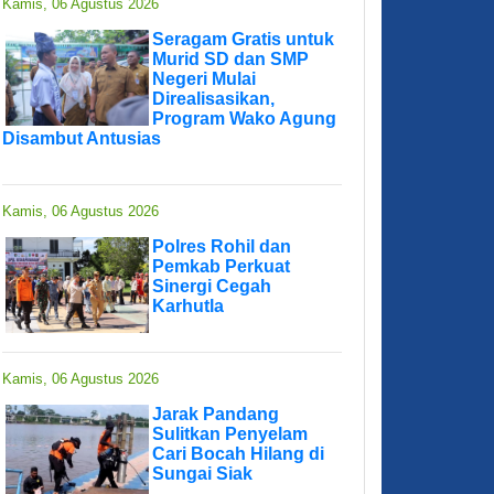
Kamis, 06 Agustus 2026
Seragam Gratis untuk
Murid SD dan SMP
Negeri Mulai
Direalisasikan,
Program Wako Agung
Disambut Antusias
Kamis, 06 Agustus 2026
Polres Rohil dan
Pemkab Perkuat
Sinergi Cegah
Karhutla
Kamis, 06 Agustus 2026
Jarak Pandang
Sulitkan Penyelam
Cari Bocah Hilang di
Sungai Siak