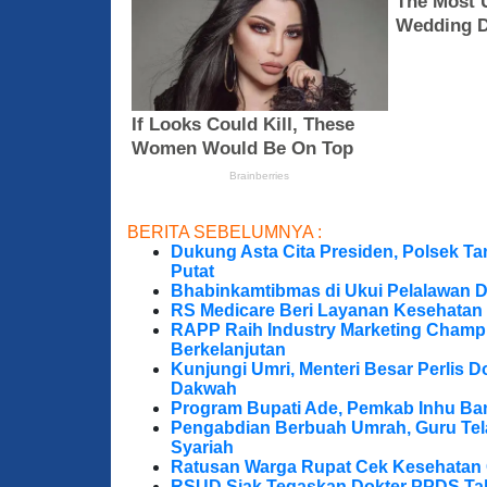
BERITA SEBELUMNYA :
Dukung Asta Cita Presiden, Polsek T
Putat
Bhabinkamtibmas di Ukui Pelalawan 
RS Medicare Beri Layanan Kesehatan
RAPP Raih Industry Marketing Champ
Berkelanjutan
Kunjungi Umri, Menteri Besar Perlis 
Dakwah
Program Bupati Ade, Pemkab Inhu Ba
Pengabdian Berbuah Umrah, Guru Te
Syariah
Ratusan Warga Rupat Cek Kesehatan G
RSUD Siak Tegaskan Dokter PPDS Tak