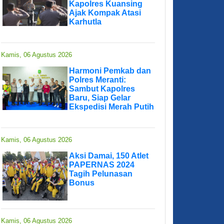
Kapolres Kuansing
Ajak Kompak Atasi
Karhutla
Kamis, 06 Agustus 2026
Harmoni Pemkab dan
Polres Meranti:
Sambut Kapolres
Baru, Siap Gelar
Ekspedisi Merah Putih
Kamis, 06 Agustus 2026
Aksi Damai, 150 Atlet
PAPERNAS 2024
Tagih Pelunasan
Bonus
Kamis, 06 Agustus 2026