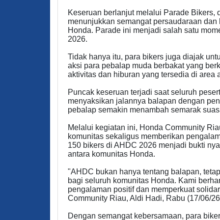
Keseruan berlanjut melalui Parade Bikers,
menunjukkan semangat persaudaraan dan k
Honda. Parade ini menjadi salah satu mom
2026.
Tidak hanya itu, para bikers juga diajak u
aksi para pebalap muda berbakat yang berko
aktivitas dan hiburan yang tersedia di area 
Puncak keseruan terjadi saat seluruh pese
menyaksikan jalannya balapan dengan penu
pebalap semakin menambah semarak suasa
Melalui kegiatan ini, Honda Community Ri
komunitas sekaligus memberikan pengalam
150 bikers di AHDC 2026 menjadi bukti nyata
antara komunitas Honda.
"AHDC bukan hanya tentang balapan, tetap
bagi seluruh komunitas Honda. Kami berhar
pengalaman positif dan memperkuat solidar
Community Riau, Aldi Hadi, Rabu (17/06/26
Dengan semangat kebersamaan, para bike