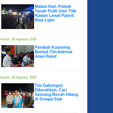
Malam Hari, Polsek
Tanah Putih Sisir Titik
Rawan Lewat Patroli
Blue Light
Kamis, 06 Agustus 2026
Pemkab Kuansing
Bentuk Tim Internal
Atasi Pekat
Kamis, 06 Agustus 2026
Tim Gabungan
Dikerahkan, Cari
Seorang Bocah Hilang
di Sungai Siak