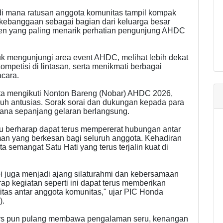
 di mana ratusan anggota komunitas tampil kompak
ebanggaan sebagai bagian dari keluarga besar
en yang paling menarik perhatian pengunjung AHDC
ntuk mengunjungi area event AHDC, melihat lebih dekat
mpetisi di lintasan, serta menikmati berbagai
acara.
rta mengikuti Nonton Bareng (Nobar) AHDC 2026,
h antusias. Sorak sorai dan dukungan kepada para
na sepanjang gelaran berlangsung.
au berharap dapat terus mempererat hubungan antar
an yang berkesan bagi seluruh anggota. Kehadiran
 semangat Satu Hati yang terus terjalin kuat di
i juga menjadi ajang silaturahmi dan kebersamaan
ap kegiatan seperti ini dapat terus memberikan
itas antar anggota komunitas," ujar PIC Honda
).
rs pun pulang membawa pengalaman seru, kenangan