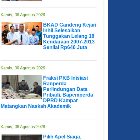
Kamis, 06 Agustus 2026
BKAD Gandeng Kejari
Inhil Selesaikan
Tunggakan Lelang 18
Kendaraan 2007-2013
Senilai Rp646 Juta
Kamis, 06 Agustus 2026
Fraksi PKB Inisiasi
Ranperda
Perlindungan Data
Pribadi, Bapemperda
DPRD Kampar
Matangkan Naskah Akademik
Kamis, 06 Agustus 2026
Pilih Apel Siaga,