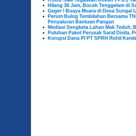
Hilang 36 Jam, Bocah Tenggelam di S
Geger ! Buaya Muara di Desa Sungai 
Perum Bulog Tembilahan Bersama TNI-P
Penyaluran Bantuan Pangan
Mediasi Sengketa Lahan Mak Teduh, 
Puluhan Paket Perusak Saraf Disita, P
Korupsi Dana PI PT SPRH Rohil Kemba