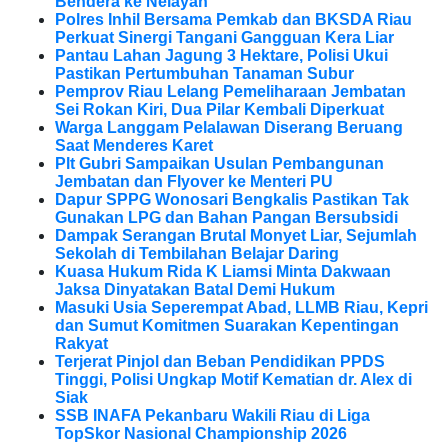
Bendera ke Nelayan
Polres Inhil Bersama Pemkab dan BKSDA Riau
Perkuat Sinergi Tangani Gangguan Kera Liar
Pantau Lahan Jagung 3 Hektare, Polisi Ukui
Pastikan Pertumbuhan Tanaman Subur
Pemprov Riau Lelang Pemeliharaan Jembatan
Sei Rokan Kiri, Dua Pilar Kembali Diperkuat
Warga Langgam Pelalawan Diserang Beruang
Saat Menderes Karet
Plt Gubri Sampaikan Usulan Pembangunan
Jembatan dan Flyover ke Menteri PU
Dapur SPPG Wonosari Bengkalis Pastikan Tak
Gunakan LPG dan Bahan Pangan Bersubsidi
Dampak Serangan Brutal Monyet Liar, Sejumlah
Sekolah di Tembilahan Belajar Daring
Kuasa Hukum Rida K Liamsi Minta Dakwaan
Jaksa Dinyatakan Batal Demi Hukum
Masuki Usia Seperempat Abad, LLMB Riau, Kepri
dan Sumut Komitmen Suarakan Kepentingan
Rakyat
Terjerat Pinjol dan Beban Pendidikan PPDS
Tinggi, Polisi Ungkap Motif Kematian dr. Alex di
Siak
SSB INAFA Pekanbaru Wakili Riau di Liga
TopSkor Nasional Championship 2026