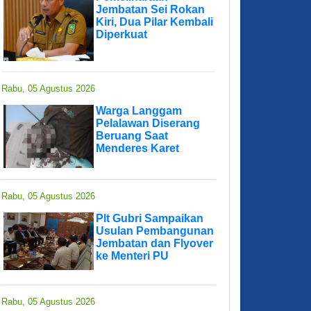
Jembatan Sei Rokan
Kiri, Dua Pilar Kembali
Diperkuat
Rabu, 05 Agustus 2026
Warga Langgam
Pelalawan Diserang
Beruang Saat
Menderes Karet
Rabu, 05 Agustus 2026
Plt Gubri Sampaikan
Usulan Pembangunan
Jembatan dan Flyover
ke Menteri PU
Rabu, 05 Agustus 2026