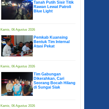
Tanah Putih Sisir Titik
Rawan Lewat Patroli
Blue Light
Kamis, 06 Agustus 2026
Pemkab Kuansing
Bentuk Tim Internal
Atasi Pekat
Kamis, 06 Agustus 2026
Tim Gabungan
Dikerahkan, Cari
Seorang Bocah Hilang
di Sungai Siak
Kamis, 06 Agustus 2026