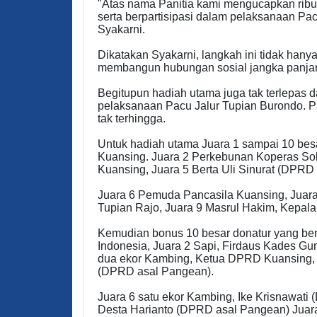
"Atas nama Panitia kami mengucapkan ribua
serta berpartisipasi dalam pelaksanaan Pacu
Syakarni.
Dikatakan Syakarni, langkah ini tidak hanya
membangun hubungan sosial jangka panjang 
Begitupun hadiah utama juga tak terlepas 
pelaksanaan Pacu Jalur Tupian Burondo. P
tak terhingga.
Untuk hadiah utama Juara 1 sampai 10 besar
Kuansing. Juara 2 Perkebunan Koperas Sok
Kuansing, Juara 5 Berta Uli Sinurat (DPRD
Juara 6 Pemuda Pancasila Kuansing, Juara
Tupian Rajo, Juara 9 Masrul Hakim, Kepal
Kemudian bonus 10 besar donatur yang berp
Indonesia, Juara 2 Sapi, Firdaus Kades Gu
dua ekor Kambing, Ketua DPRD Kuansing, 
(DPRD asal Pangean).
Juara 6 satu ekor Kambing, Ike Krisnawati
Desta Harianto (DPRD asal Pangean) Juara