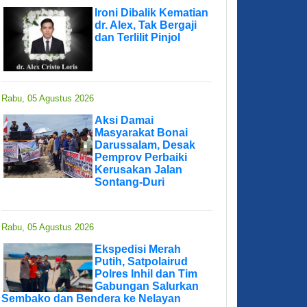
Ironi Dibalik Kematian
dr. Alex, Tak Bergaji
dan Terlilit Pinjol
Rabu, 05 Agustus 2026
Aksi Damai
Masyarakat Bonai
Darussalam, Desak
Pemprov Perbaiki
Kerusakan Jalan
Sontang-Duri
Rabu, 05 Agustus 2026
Ekspedisi Merah
Putih, Satpolairud
Polres Inhil dan Tim
Gabungan Salurkan
Sembako dan Bendera ke Nelayan