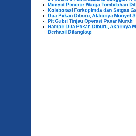
Monyet Peneror Warga Tembilahan Di
Kolaborasi Forkopimda dan Satgas Ga
Dua Pekan Diburu, Akhirnya Monyet S
Plt Gubri Tinjau Operasi Pasar Murah
Hampir Dua Pekan Diburu, Akhirnya M
Berhasil Ditangkap