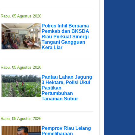
Rabu, 05 Agustus 2026
Polres Inhil Bersama
Pemkab dan BKSDA
Riau Perkuat Sinergi
Tangani Gangguan
Kera Liar
Rabu, 05 Agustus 2026
Pantau Lahan Jagung
3 Hektare, Polisi Ukui
Pastikan
Pertumbuhan
Tanaman Subur
Rabu, 05 Agustus 2026
Pemprov Riau Lelang
Pemeliharaan