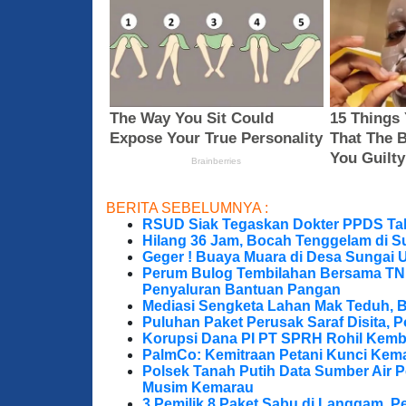
BERITA SEBELUMNYA :
RSUD Siak Tegaskan Dokter PPDS Tak
Hilang 36 Jam, Bocah Tenggelam di S
Geger ! Buaya Muara di Desa Sungai 
Perum Bulog Tembilahan Bersama TNI-P
Penyaluran Bantuan Pangan
Mediasi Sengketa Lahan Mak Teduh, 
Puluhan Paket Perusak Saraf Disita, P
Korupsi Dana PI PT SPRH Rohil Kemba
PalmCo: Kemitraan Petani Kunci Kem
Polsek Tanah Putih Data Sumber Air 
Musim Kemarau
3 Pemilik 8 Paket Sabu di Langgam, Pe