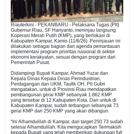
Riauterkini - PEKANBARU - Pelaksana Tugas (Plt)
Gubernur Riau, SF Hariyanto, meninjau langsung
Koperasi Merah Putih (KMP), yang berlokasi di
Kabupaten Kampar, Kamis (11/6/26). Peninjauan ini
dilakukan sebagai bagian dari agenda pemantauan
implementasi program prioritas nasional di sektor
ekonomi kerakyatan, sesuai dengan program dari
Pemerintah Pusat.
Didampingi Bupati Kampar, Ahmad Yuzar dan
Kepala Dinas Kepala Dinas Perindustrian,
Perdagangan dan UKM, Taufik OH, Plt Gubri
mengatakan, untuk di Provinsi Riau mendapatkan
pembangunan gerai KMP sebanyak 1.862 KMP
yang tersebar di 12 Kabupaten Kota. Dan untuk di
Kabupaten Kampar, sudah terbangun sebanyak 73
gerai KMP dari 250 KMP yang akan dibangun.
“Ini Alhamdulilah di Kampar, dari target 250 73 sudah
selesai Alhamdulilah. Kita mengucapkan Terimaksih
kepada Bupati yang telah memberikan dukungan full