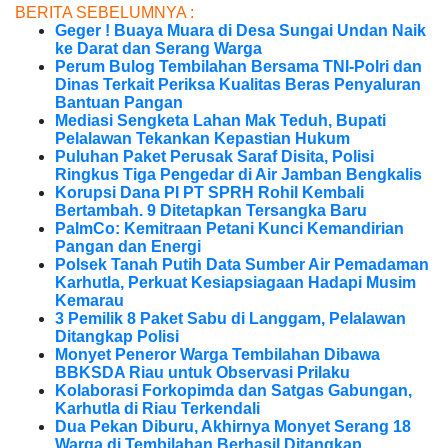
BERITA SEBELUMNYA :
Geger ! Buaya Muara di Desa Sungai Undan Naik
ke Darat dan Serang Warga
Perum Bulog Tembilahan Bersama TNI-Polri dan
Dinas Terkait Periksa Kualitas Beras Penyaluran
Bantuan Pangan
Mediasi Sengketa Lahan Mak Teduh, Bupati
Pelalawan Tekankan Kepastian Hukum
Puluhan Paket Perusak Saraf Disita, Polisi
Ringkus Tiga Pengedar di Air Jamban Bengkalis
Korupsi Dana PI PT SPRH Rohil Kembali
Bertambah. 9 Ditetapkan Tersangka Baru
PalmCo: Kemitraan Petani Kunci Kemandirian
Pangan dan Energi
Polsek Tanah Putih Data Sumber Air Pemadaman
Karhutla, Perkuat Kesiapsiagaan Hadapi Musim
Kemarau
3 Pemilik 8 Paket Sabu di Langgam, Pelalawan
Ditangkap Polisi
Monyet Peneror Warga Tembilahan Dibawa
BBKSDA Riau untuk Observasi Prilaku
Kolaborasi Forkopimda dan Satgas Gabungan,
Karhutla di Riau Terkendali
Dua Pekan Diburu, Akhirnya Monyet Serang 18
Warga di Tembilahan Berhasil Ditangkap